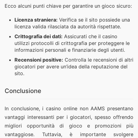
Ecco alcuni punti chiave per garantire un gioco sicuro:
Licenza straniera:
Verifica se il sito possiede una
licenza valida rilasciata da autorità rispettate.
Crittografia dei dati:
Assicurati che il casino
utilizzi protocolli di crittografia per proteggere le
informazioni personali e finanziarie degli utenti.
Recensioni positive:
Controlla le recensioni di altri
giocatori per avere un’idea della reputazione del
sito.
Conclusione
In conclusione, i casino online non AAMS presentano 
vantaggi interessanti per i giocatori, spesso offrendo 
migliori opportunità di gioco e promozioni più 
vantaggiose. Tuttavia, è importante svolgere 