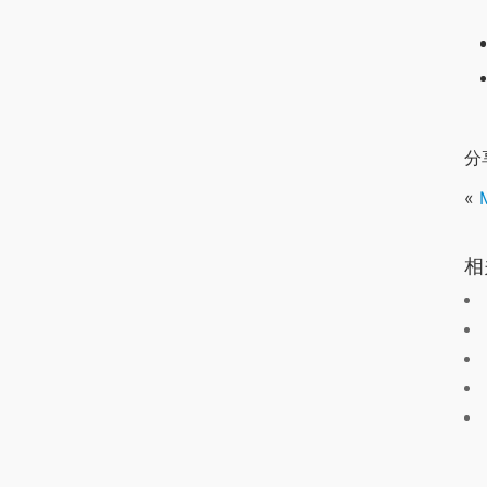
分
«
相