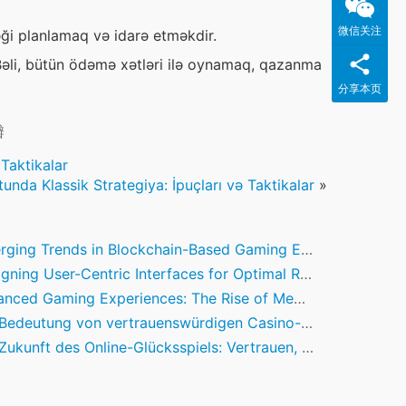
微信关注
i planlamaq və idarə etməkdir.
əli, bütün ödəmə xətləri ilə oynamaq, qazanma
分享本页
瓣
Taktikalar
nda Klassik Strategiya: İpuçları və Taktikalar
»
ging Trends in Blockchain-Based Gaming Ecosystems
ning User-Centric Interfaces for Optimal Responsiveness
d Gaming Experiences: The Rise of Megaways Slots in Canadian Online Casinos
deutung von vertrauenswürdigen Casino-Bewertungen im digitalen Zeitalter
kunft des Online-Glücksspiels: Vertrauen, Sicherheit und Innovation