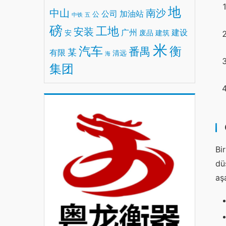
地
中山
南沙
公司
加油站
公
中铁
五
磅
工地
安装
广州
建设
安
废品
建筑
米
汽车
衡
番禺
某
有限
清远
海
集团
Bi
dü
aş