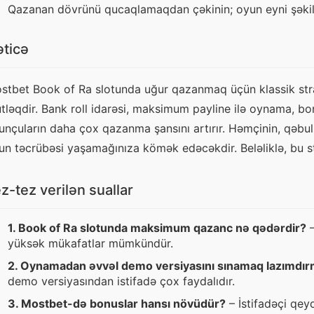
Qazanan dövrünü qucaqlamaqdan çəkinin; oyun eyni şəki
ticə
stbet Book of Ra slotunda uğur qazanmaq üçün klassik strate
tləqdir. Bank roll idarəsi, maksimum payline ilə oynama, b
unçuların daha çox qazanma şansını artırır. Həmçinin, qəbul
un təcrübəsi yaşamağınıza kömək edəcəkdir. Beləliklə, bu stra
z-tez verilən suallar
1. Book of Ra slotunda maksimum qazanc nə qədərdir?
–
yüksək mükafatlar mümkündür.
2. Oynamadan əvvəl demo versiyasını sınamaq lazımdır
demo versiyasından istifadə çox faydalıdır.
3. Mostbet-də bonuslar hansı növüdür?
– İstifadəçi qey