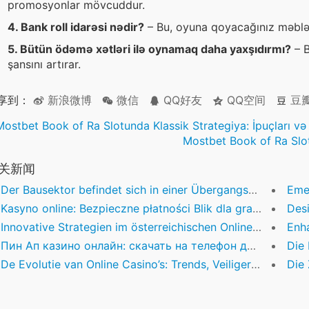
promosyonlar mövcuddur.
4. Bank roll idarəsi nədir?
– Bu, oyuna qoyacağınız məbləğ
5. Bütün ödəmə xətləri ilə oynamaq daha yaxşıdırmı?
– B
şansını artırar.
享到：
新浪微博
微信
QQ好友
QQ空间
豆
Mostbet Book of Ra Slotunda Klassik Strategiya: İpuçları və 
Mostbet Book of Ra Slotu
关新闻
Der Bausektor befindet sich in einer Übergangsphase, in der technologische Innovationen und ökologis
Emer
Kasyno online: Bezpieczne płatności Blik dla graczy
Desig
Innovative Strategien im österreichischen Online-Glücksspielmarkt: Chancen und Herausforderungen
Enhance
Пин Ап казино онлайн: скачать на телефон для ярких игр
Die Be
De Evolutie van Online Casino’s: Trends, Veiliger Spel en Innovatie
Die Zu