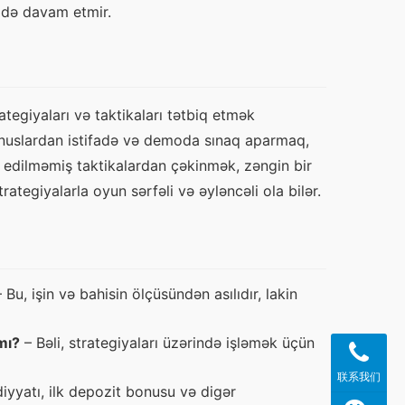
ldə davam etmir.
giyaları və taktikaları tətbiq etmək 
onuslardan istifadə və demoda sınaq aparmaq, 
 edilməmiş taktikalardan çəkinmək, zəngin bir 
tegiyalarla oyun sərfəli və əyləncəli ola bilər.
 Bu, işin və bahisin ölçüsündən asılıdır, lakin
mı?
– Bəli, strategiyaları üzərində işləmək üçün
联系我们
diyyatı, ilk depozit bonusu və digər