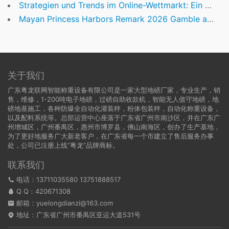
Strategien und Trends im Online-Wettmarkt: Ein Blick auf die neuesten Entwicklungen
Mayan Princess Harbors Remark 2026 Gamble at the best king arthur slot jackpot Web based casinos!
关于我们
广东粤龙联网智能称重设备有限公司是一家大型地磅厂家，专业生产，销
售，维修，1-200吨电子地磅，过磅自助收款机，智能无人值守地磅，地
磅地基施工，各种防爆全自动化灌装秤，粉体包装秤，自动化称重设备，
以及配料系统等。总部运营中心座落于广东省广州市南沙区，并在广东广
州增城区，广州番禺区，惠州市博罗县，佛山南海区，创办了生产基地，
为了更好地服务广大新老客户，在广东省每一个市建立了售后服务办事
处，公司已注册上线“粤龙”品牌商标。
联系我们
电话：13711035580 13751888517
Q Q：
420671308
邮箱：yuelongdianzi@163.com
地址：广东省广州市番禺区亚运大道531号