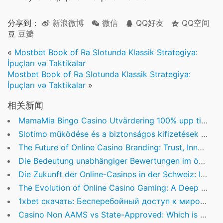
分享到：
新浪微博
微信
QQ好友
QQ空间
豆瓣
«
Mostbet Book of Ra Slotunda Klassik Strategiya:
İpuçları və Taktikalar
Mostbet Book of Ra Slotunda Klassik Strategiya:
İpuçları və Taktikalar
»
相关新闻
MamaMia Bingo Casino Utvärdering 100% upp till 500 kry Mamamia mobil casino bonus tillägg!
Slotimo működése és a biztonságos kifizetések szerepe az online szerencsejáték-iparban
The Future of Online Casino Branding: Trust, Innovation, and Consumer Perception
Die Bedeutung unabhängiger Bewertungen im österreichischen Online-Glücksspielmarkt
Die Zukunft der Online-Casinos in der Schweiz: Innovationen, Regulierung und Sicherheit
The Evolution of Online Casino Gaming: A Deep Dive into User Engagement and Game Design
1xbet скачать: Бесперебойный доступ к мировым рынкам ставок
Casino Non AAMS vs State-Approved: Which is Better?