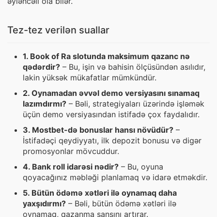
əyləncəli ola bilər.
Tez-tez verilən suallar
1. Book of Ra slotunda maksimum qazanc nə
qədərdir?
– Bu, işin və bahisin ölçüsündən asılıdır,
lakin yüksək mükafatlar mümkündür.
2. Oynamadan əvvəl demo versiyasını sınamaq
lazımdırmı?
– Bəli, strategiyaları üzərində işləmək
üçün demo versiyasından istifadə çox faydalıdır.
3. Mostbet-də bonuslar hansı növüdür?
–
İstifadəçi qeydiyyatı, ilk depozit bonusu və digər
promosyonlar mövcuddur.
4. Bank roll idarəsi nədir?
– Bu, oyuna
qoyacağınız məbləği planlamaq və idarə etməkdir.
5. Bütün ödəmə xətləri ilə oynamaq daha
yaxşıdırmı?
– Bəli, bütün ödəmə xətləri ilə
oynamaq, qazanma şansını artırar.