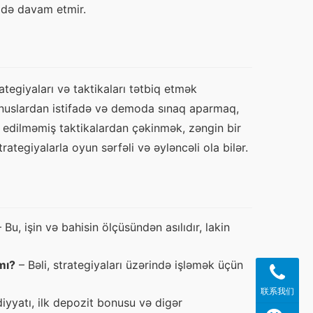
ldə davam etmir.
giyaları və taktikaları tətbiq etmək 
onuslardan istifadə və demoda sınaq aparmaq, 
 edilməmiş taktikalardan çəkinmək, zəngin bir 
tegiyalarla oyun sərfəli və əyləncəli ola bilər.
 Bu, işin və bahisin ölçüsündən asılıdır, lakin
mı?
– Bəli, strategiyaları üzərində işləmək üçün
联系我们
diyyatı, ilk depozit bonusu və digər