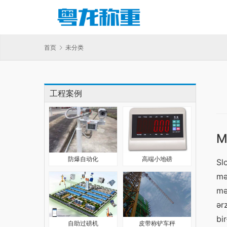
首页
未分类
工程案例
M
防爆自动化
高端小地磅
Sl
mə
mə
ər
bi
自助过磅机
皮带称铲车秤