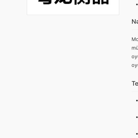
Nə
Mo
mü
oy
oy
Te