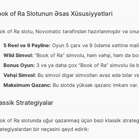
ok of Ra Slotunun Əsas Xüsusiyyətləri
ok of Ra slotu, Novomatic tərəfindən hazırlanmışdır və onun
5 Reel və 9 Payline:
Oyun 5 çarx və 9 ödəmə xəttinə mali
Wild Simvol:
“Book of Ra” simvolu, həm vəhşi, həm də bonu
Bonus Oyun:
3 və ya daha çox “Book of Ra” simvolu ilə bo
Vəhşi Simvol:
Bu simvol digər simvolları əvəz edə bilər 
Maksimum Qazanc:
Bu slotda yüksək qazanc imkanı var.
assik Strategiyalar
ok of Ra slotunda uğur qazanmaq üçün bəzi klassik strategi
rategiyalardan bir neçəsini qeyd edirik: