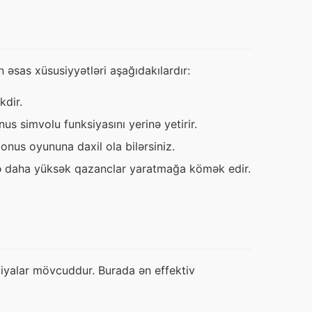
 əsas xüsusiyyətləri aşağıdakılardır:
kdir.
s simvolu funksiyasını yerinə yetirir.
nus oyununa daxil ola bilərsiniz.
və daha yüksək qazanclar yaratmağa kömək edir.
yalar mövcuddur. Burada ən effektiv 