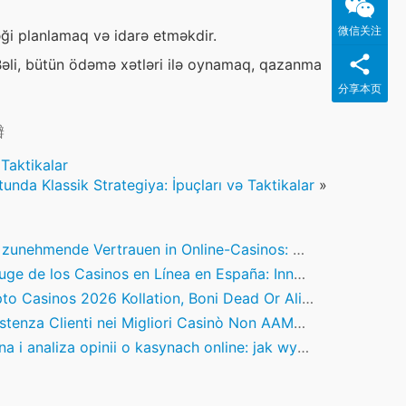
微信关注
i planlamaq və idarə etməkdir.
əli, bütün ödəmə xətləri ilə oynamaq, qazanma
分享本页
瓣
Taktikalar
nda Klassik Strategiya: İpuçları və Taktikalar
»
mende Vertrauen in Online-Casinos: Qualität, Bewertungen und die Bedeutung transparenter Plattformen
de los Casinos en Línea en España: Innovación, Regulación y Experiencia del Usuario
 Casinos 2026 Kollation, Boni Dead Or Alive für echtes Geld & Ernährer
tenza Clienti nei Migliori Casinò Non AAMS: Cosa Aspettarsi
i analiza opinii o kasynach online: jak wybrać rzetelne informacje?