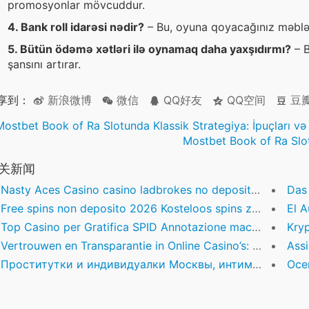
promosyonlar mövcuddur.
4. Bank roll idarəsi nədir?
– Bu, oyuna qoyacağınız məbləğ
5. Bütün ödəmə xətləri ilə oynamaq daha yaxşıdırmı?
– B
şansını artırar.
享到：
新浪微博
微信
QQ好友
QQ空间
豆
Mostbet Book of Ra Slotunda Klassik Strategiya: İpuçları və 
Mostbet Book of Ra Slotu
关新闻
Nasty Aces Casino casino ladbrokes no deposit bonus incentive requirements
Das zuneh
Free spins non deposito 2026 Kosteloos spins zonder stortin hitnspin live inloggen appreciren Superspins nl
El Auge 
Top Casino per Gratifica SPID Annotazione machance italia bonus per SPID Febbraio 2026
Krypto
Vertrouwen en Transparantie in Online Casino’s: Het Belang van Klantbeoordelingen
Assis
Проститутки и индивидуалки Москвы, интим в Москве, девочки по вызову в Москве В гости приедет молодая привлекательная метиска, которая скрасит ваше времяпрепровождение.
Ocena 