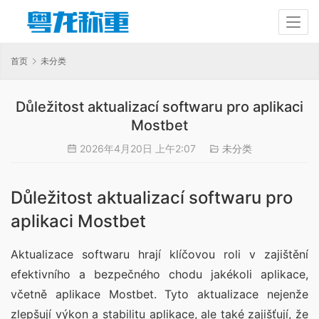
首页
未分类
Důležitost aktualizací softwaru pro aplikaci
Mostbet
2026年4月20日 上午2:07
未分类
Důležitost aktualizací softwaru pro
aplikaci Mostbet
Aktualizace softwaru hrají klíčovou roli v zajištění 
efektivního a bezpečného chodu jakékoli aplikace, 
včetně aplikace Mostbet. Tyto aktualizace nejenže 
zlepšují výkon a stabilitu aplikace, ale také zajišťují, že 