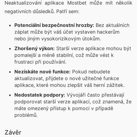
Neaktualizování aplikace Mostbet může mít několik 
negativních důsledků. Patří sem:
Potenciální bezpečnostní hrozby:
Bez aktuálních
záplat může být váš účet vystaven hackerům
nebo jiným vysokorizikovým útokům.
Zhoršený výkon:
Starší verze aplikace mohou být
pomalejší a méně stabilní, což může vést k
frustraci při používání.
Nezískáte nové funkce:
Pokud nebudete
aktualizovat, přijdete o nové užitečné funkce
aplikace, které mohou zlepšit váš herní zážitek.
Nedostatek podpory:
Vývojáři často přestávají
podporovat starší verze aplikací, což znamená, že
máte omezený přístup k pomoci v případě
problémů.
Závěr