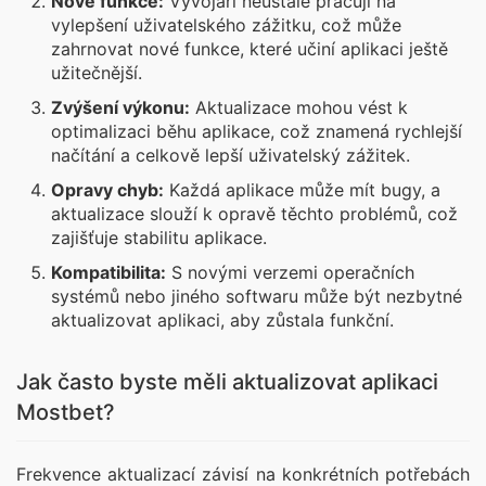
Nové funkce:
Vývojáři neustále pracují na
vylepšení uživatelského zážitku, což může
zahrnovat nové funkce, které učiní aplikaci ještě
užitečnější.
Zvýšení výkonu:
Aktualizace mohou vést k
optimalizaci běhu aplikace, což znamená rychlejší
načítání a celkově lepší uživatelský zážitek.
Opravy chyb:
Každá aplikace může mít bugy, a
aktualizace slouží k opravě těchto problémů, což
zajišťuje stabilitu aplikace.
Kompatibilita:
S novými verzemi operačních
systémů nebo jiného softwaru může být nezbytné
aktualizovat aplikaci, aby zůstala funkční.
Jak často byste měli aktualizovat aplikaci
Mostbet?
Frekvence aktualizací závisí na konkrétních potřebách 