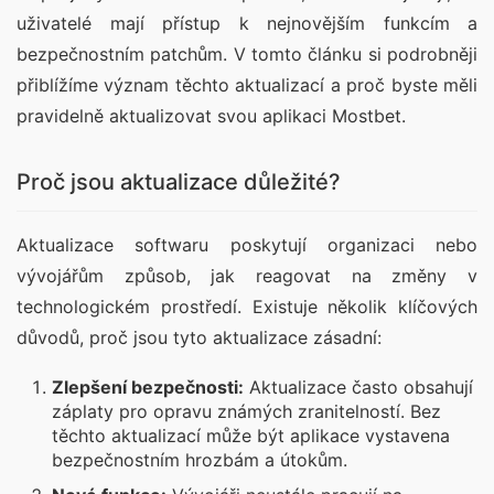
uživatelé mají přístup k nejnovějším funkcím a 
bezpečnostním patchům. V tomto článku si podrobněji 
přiblížíme význam těchto aktualizací a proč byste měli 
pravidelně aktualizovat svou aplikaci Mostbet.
Proč jsou aktualizace důležité?
Aktualizace softwaru poskytují organizaci nebo 
vývojářům způsob, jak reagovat na změny v 
technologickém prostředí. Existuje několik klíčových 
důvodů, proč jsou tyto aktualizace zásadní:
Zlepšení bezpečnosti:
Aktualizace často obsahují
záplaty pro opravu známých zranitelností. Bez
těchto aktualizací může být aplikace vystavena
bezpečnostním hrozbám a útokům.