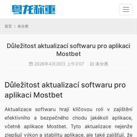
首页
未分类
Důležitost aktualizací softwaru pro aplikaci
Mostbet
2026年4月20日 上午2:07
未分类
Důležitost aktualizací softwaru pro
aplikaci Mostbet
Aktualizace softwaru hrají klíčovou roli v zajištění 
efektivního a bezpečného chodu jakékoli aplikace, 
včetně aplikace Mostbet. Tyto aktualizace nejenže 
zlepšují výkon a stabilitu aplikace, ale také zajišťují, že 