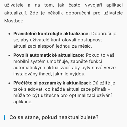
uživatele a na tom, jak často vývojáři aplikaci 
aktualizují. Zde je několik doporučení pro uživatele 
Mostbet:
Pravidelně kontrolujte aktualizace:
Doporučuje
se, aby uživatelé kontrolovali dostupnost
aktualizací alespoň jednou za měsíc.
Povolit automatické aktualizace:
Pokud to váš
mobilní systém umožňuje, zapněte funkci
automatických aktualizací, aby byly nové verze
instalovány ihned, jakmile vyjdou.
Přečtěte si poznámky k aktualizaci:
Důležité je
také sledovat, co každá aktualizace přináší –
může to být užitečné pro optimalizaci užívání
aplikace.
Co se stane, pokud neaktualizujete?