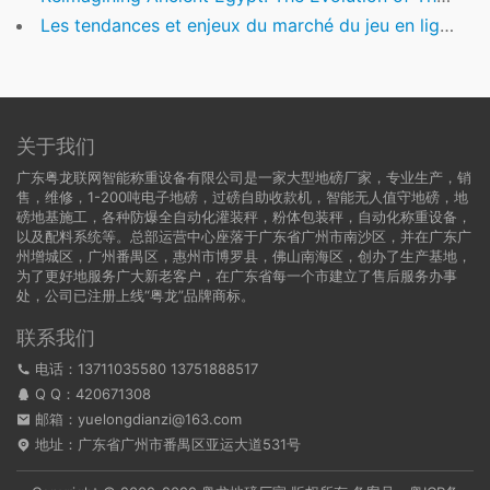
Les tendances et enjeux du marché du jeu en ligne en France
关于我们
广东粤龙联网智能称重设备有限公司是一家大型地磅厂家，专业生产，销
售，维修，1-200吨电子地磅，过磅自助收款机，智能无人值守地磅，地
磅地基施工，各种防爆全自动化灌装秤，粉体包装秤，自动化称重设备，
以及配料系统等。总部运营中心座落于广东省广州市南沙区，并在广东广
州增城区，广州番禺区，惠州市博罗县，佛山南海区，创办了生产基地，
为了更好地服务广大新老客户，在广东省每一个市建立了售后服务办事
处，公司已注册上线“粤龙”品牌商标。
联系我们
电话：13711035580 13751888517
Q Q：
420671308
邮箱：yuelongdianzi@163.com
地址：广东省广州市番禺区亚运大道531号