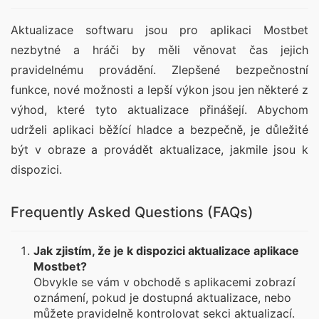
Aktualizace softwaru jsou pro aplikaci Mostbet 
nezbytné a hráči by měli věnovat čas jejich 
pravidelnému provádění. Zlepšené bezpečnostní 
funkce, nové možnosti a lepší výkon jsou jen některé z 
výhod, které tyto aktualizace přinášejí. Abychom 
udrželi aplikaci běžící hladce a bezpečně, je důležité 
být v obraze a provádět aktualizace, jakmile jsou k 
dispozici.
Frequently Asked Questions (FAQs)
Jak zjistím, že je k dispozici aktualizace aplikace
Mostbet?
Obvykle se vám v obchodě s aplikacemi zobrazí
oznámení, pokud je dostupná aktualizace, nebo
můžete pravidelně kontrolovat sekci aktualizací.