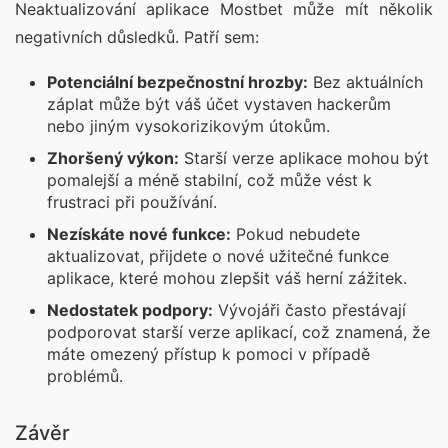
Neaktualizování aplikace Mostbet může mít několik 
negativních důsledků. Patří sem:
Potenciální bezpečnostní hrozby:
Bez aktuálních
záplat může být váš účet vystaven hackerům
nebo jiným vysokorizikovým útokům.
Zhoršený výkon:
Starší verze aplikace mohou být
pomalejší a méně stabilní, což může vést k
frustraci při používání.
Nezískáte nové funkce:
Pokud nebudete
aktualizovat, přijdete o nové užitečné funkce
aplikace, které mohou zlepšit váš herní zážitek.
Nedostatek podpory:
Vývojáři často přestávají
podporovat starší verze aplikací, což znamená, že
máte omezený přístup k pomoci v případě
problémů.
Závěr