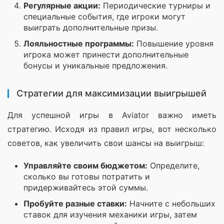
Регулярные акции:
Периодические турниры и
специальные события, где игроки могут
выиграть дополнительные призы.
Лояльностные программы:
Повышение уровня
игрока может принести дополнительные
бонусы и уникальные предложения.
Стратегии для максимизации выигрышей
Для успешной игры в Aviator важно иметь 
стратегию. Исходя из правил игры, вот несколько 
советов, как увеличить свои шансы на выигрыш:
Управляйте своим бюджетом:
Определите,
сколько вы готовы потратить и
придерживайтесь этой суммы.
Пробуйте разные ставки:
Начните с небольших
ставок для изучения механики игры, затем