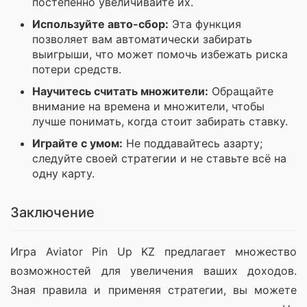
постепенно увеличивайте их.
Используйте авто-сбор:
Эта функция
позволяет вам автоматически забирать
выигрыши, что может помочь избежать риска
потери средств.
Научитесь считать множители:
Обращайте
внимание на времена и множители, чтобы
лучше понимать, когда стоит забирать ставку.
Играйте с умом:
Не поддавайтесь азарту;
следуйте своей стратегии и не ставьте всё на
одну карту.
Заключение
Игра Aviator Pin Up KZ предлагает множество 
возможностей для увеличения ваших доходов. 
Зная правила и применяя стратегии, вы можете 