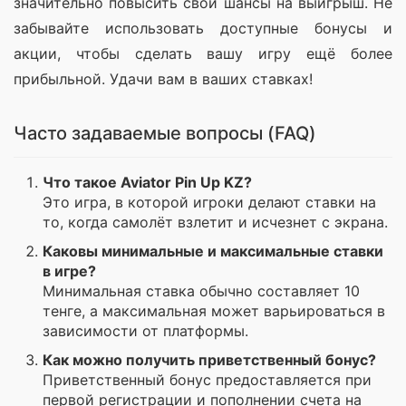
значительно повысить свои шансы на выигрыш. Не 
забывайте использовать доступные бонусы и 
акции, чтобы сделать вашу игру ещё более 
прибыльной. Удачи вам в ваших ставках!
Часто задаваемые вопросы (FAQ)
Что такое Aviator Pin Up KZ?
Это игра, в которой игроки делают ставки на
то, когда самолёт взлетит и исчезнет с экрана.
Каковы минимальные и максимальные ставки
в игре?
Минимальная ставка обычно составляет 10
тенге, а максимальная может варьироваться в
зависимости от платформы.
Как можно получить приветственный бонус?
Приветственный бонус предоставляется при
первой регистрации и пополнении счета на