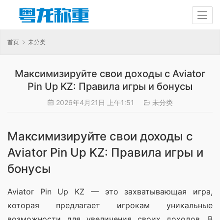
首页
未分类
Максимизируйте свои доходы с Aviator
Pin Up KZ: Правила игры и бонусы
2026年4月21日 上午1:51
未分类
Максимизируйте свои доходы с
Aviator Pin Up KZ: Правила игры и
бонусы
Aviator Pin Up KZ — это захватывающая игра, 
которая предлагает игрокам уникальные 
возможности для увеличения своих доходов. В 