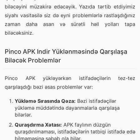
biləcəyini müzakirə edəcəyik. Yazıda tərtib etdiyimiz 
siyahı vasitəsilə siz də eyni problemlərlə rastlaşdığınız 
zaman daha asan və sürətli həll yolları tapa 
biləcəksiniz.
Pinco APK Indir Yüklənməsində Qarşılaşa
Biləcək Problemlər
Pinco APK yükləyərkən istifadəçilərin tez-tez 
qarşılaşdığı bəzi əsas problemlər var:
Yükləmə Sırasında Qəza:
Bəzi istifadəçilər
yükləmə müddətində dayanmalarla qarşılaşa
bilərlər.
Quraşdırma Xətası:
APK faylının düzgün
quraşdırılmaması, istifadəçilərin tətbiqi istifadə edə
bilməməsinə səbəb ola bilər.