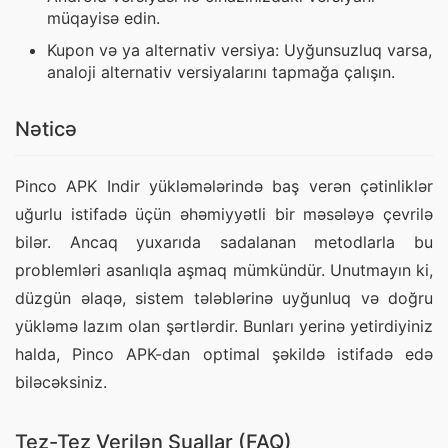
müqayisə edin.
Kupon və ya alternativ versiya: Uyğunsuzluq varsa,
analoji alternativ versiyalarını tapmağa çalışın.
Nəticə
Pinco APK Indir yükləmələrində baş verən çətinliklər 
uğurlu istifadə üçün əhəmiyyətli bir məsələyə çevrilə 
bilər. Ancaq yuxarıda sadalanan metodlarla bu 
problemləri asanlıqla aşmaq mümkündür. Unutmayın ki, 
düzgün əlaqə, sistem tələblərinə uyğunluq və doğru 
yükləmə lazım olan şərtlərdir. Bunları yerinə yetirdiyiniz 
halda, Pinco APK-dan optimal şəkildə istifadə edə 
biləcəksiniz.
Tez-Tez Verilən Suallar (FAQ)