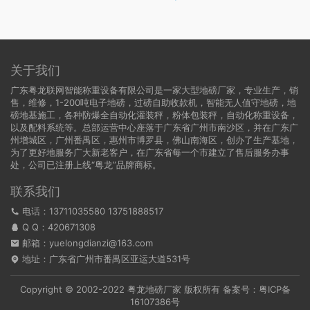
关于我们
广东粤龙联网智能称重设备有限公司是一家大型地磅厂家，专业生产，销
售，维修，1-200吨电子地磅，过磅自助收款机，智能无人值守地磅，地
磅地基施工，各种防爆全自动化灌装秤，粉体包装秤，自动化称重设备，
以及配料系统等。总部运营中心座落于广东省广州市南沙区，并在广东广
州增城区，广州番禺区，惠州市博罗县，佛山南海区，创办了生产基地，
为了更好地服务广大新老客户，在广东省每一个市建立了售后服务办事
处，公司已注册上线“粤龙”品牌商标。
联系我们
电话：13711035580 13751888517
Q Q：
420671308
邮箱：yuelongdianzi@163.com
地址：广东省广州市番禺区亚运大道531号
Copyright © 2002-2022
粤龙地磅厂家
版权所有 备案号：
粤ICP备
16107386号