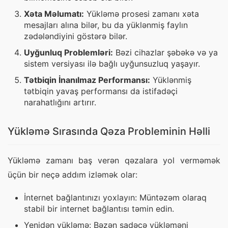
Xəta Məlumatı:
Yükləmə prosesi zamanı xəta
mesajları alına bilər, bu da yüklənmiş faylın
zədələndiyini göstərə bilər.
Uyğunluq Problemləri:
Bəzi cihazlar şəbəkə və ya
sistem versiyası ilə bağlı uyğunsuzluq yaşayır.
Tətbiqin İnanılmaz Performansı:
Yüklənmiş
tətbiqin yavaş performansı da istifadəçi
narahatlığını artırır.
Yükləmə Sırasında Qəza Probleminin Həlli
Yükləmə zamanı baş verən qəzalara yol verməmək 
üçün bir neçə addım izləmək olar:
İnternet bağlantınızı yoxlayın: Müntəzəm olaraq
stabil bir internet bağlantısı təmin edin.
Yenidən yükləmə: Bəzən sadəcə yükləməni