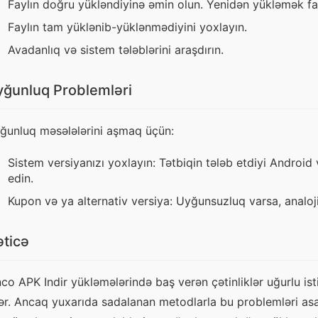
Faylın doğru yükləndiyinə əmin olun. Yenidən yükləmək fayd
Faylın tam yüklənib-yüklənmədiyini yoxlayın.
Avadanlıq və sistem tələblərini araşdırın.
ğunluq Problemləri
ğunluq məsələlərini aşmaq üçün:
Sistem versiyanızı yoxlayın: Tətbiqin tələb etdiyi Android 
edin.
Kupon və ya alternativ versiya: Uyğunsuzluq varsa, analoji 
ticə
nco APK Indir yükləmələrində baş verən çətinliklər uğurlu ist
lər. Ancaq yuxarıda sadalanan metodlarla bu problemləri as