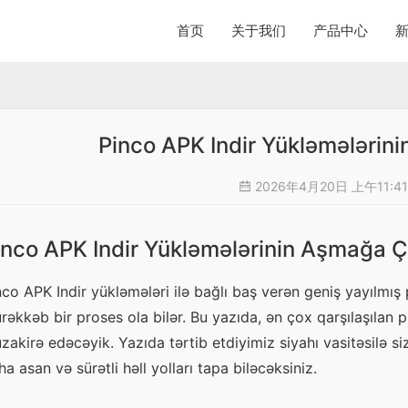
首页
关于我们
产品中心
Pinco APK Indir Yükləmələrini
2026年4月20日 上午11:4
inco APK Indir Yükləmələrinin Aşmağa Çə
nco APK Indir yükləmələri ilə bağlı baş verən geniş yayılmış 
rəkkəb bir proses ola bilər. Bu yazıda, ən çox qarşılaşılan pr
zakirə edəcəyik. Yazıda tərtib etdiyimiz siyahı vasitəsilə si
ha asan və sürətli həll yolları tapa biləcəksiniz.