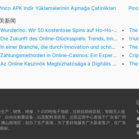
Pinco APK Indir Yükləmələrinin Aşmağa Çətinlikləri
Pinc
关新闻
Wunderino: Wir 50 kostenlose Spins auf Ho-Ho-Ho Keine Einzahlung man sagt, sie seien das Top-Online-Casino je Echtgeld-Spiele
The E
Die Zukunft des Online-Glücksspiels: Trends, Innovationen und das ausgewählte Top Casino 2024
trium
In einer Branche, die durch Innovation und schnelllebige technologische Entwicklungen geprägt ist, g
The E
Zahlungsmethoden in Online-Casinos: Ein Expertenüberblick
Cript
Az Online Kaszinók Megbízhatósága a Digitális Játékpiacon: Hogyan Értékeljük a Minőséget?
The fresh
生产，销售，维修，1-200吨电子地磅，过磅自助收款机，智能无人值
秤，自动化称重设备，以及配料系统等。总部运营中心座落于广东省广州
，佛山南海区，创办了生产基地，为了更好地服务广大新老客户，在广东
牌商标。