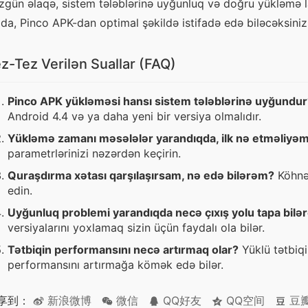
zgün əlaqə, sistem tələblərinə uyğunluq və doğru yükləmə lazı
lda, Pinco APK-dan optimal şəkildə istifadə edə biləcəksiniz
z-Tez Verilən Suallar (FAQ)
Pinco APK yükləməsi hansı sistem tələblərinə uyğundur
Android 4.4 və ya daha yeni bir versiya olmalıdır.
Yükləmə zamanı məsələlər yarandıqda, ilk nə etməliyə
parametrlərinizi nəzərdən keçirin.
Quraşdırma xətası qarşılaşırsam, nə edə bilərəm?
Köhnə 
edin.
Uyğunluq problemi yarandıqda necə çıxış yolu tapa bil
versiyalarını yoxlamaq sizin üçün faydalı ola bilər.
Tətbiqin performansını necə artırmaq olar?
Yüklü tətbiqi
performansını artırmağa kömək edə bilər.
享到：
新浪微博
微信
QQ好友
QQ空间
豆