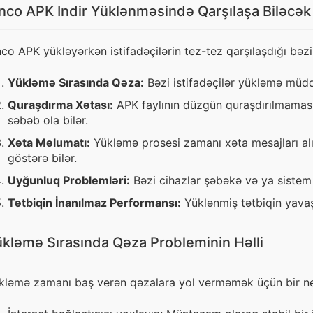
nco APK Indir Yüklənməsində Qarşılaşa Biləcək
nco APK yükləyərkən istifadəçilərin tez-tez qarşılaşdığı bəz
Yükləmə Sırasında Qəza:
Bəzi istifadəçilər yükləmə müdd
Quraşdırma Xətası:
APK faylının düzgün quraşdırılmaması, 
səbəb ola bilər.
Xəta Məlumatı:
Yükləmə prosesi zamanı xəta mesajları alın
göstərə bilər.
Uyğunluq Problemləri:
Bəzi cihazlar şəbəkə və ya sistem 
Tətbiqin İnanılmaz Performansı:
Yüklənmiş tətbiqin yavaş 
kləmə Sırasında Qəza Probleminin Həlli
kləmə zamanı baş verən qəzalara yol verməmək üçün bir ne