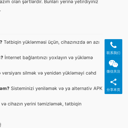
m olan şərtlərdir. Bunları yerinə yetirdiyiniz 
.
?
Tətbiqin yüklənməsi üçün, cihazınızda ən azı
联系我们
m?
İnternet bağlantınızı yoxlayın və yükləmə
微信关注
versiyanı silmək və yenidən yükləməyi cəhd
ərəm?
Sisteminizi yeniləmək və ya alternativ APK
分享本页
 və cihazın yerini təmizləmək, tətbiqin
瓣