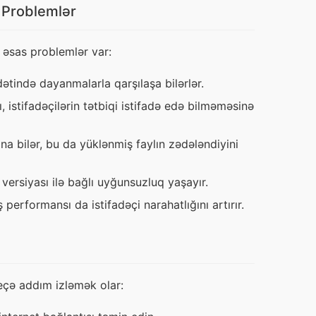
 Problemlər
i əsas problemlər var:
ətində dayanmalarla qarşılaşa bilərlər.
istifadəçilərin tətbiqi istifadə edə bilməməsinə
a bilər, bu da yüklənmiş faylın zədələndiyini
versiyası ilə bağlı uyğunsuzluq yaşayır.
performansı da istifadəçi narahatlığını artırır.
çə addım izləmək olar: