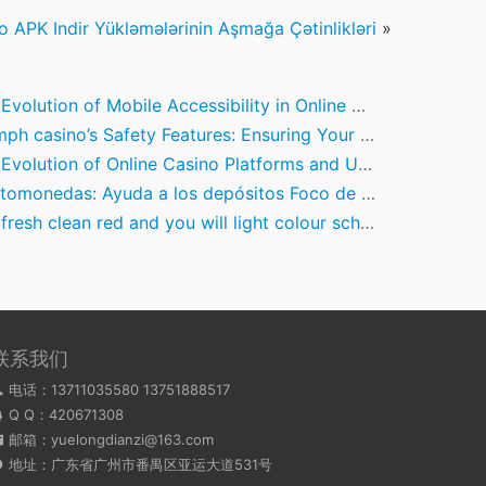
o APK Indir Yükləmələrinin Aşmağa Çətinlikləri
»
volution of Mobile Accessibility in Online Casino Gaming
ph casino’s Safety Features: Ensuring Your Protection
volution of Online Casino Platforms and User Accessibility
omonedas: Ayuda a los depósitos Foco de Favorece sobre Stake
 clean red and you will light colour scheme was a tiny medical, however, clutter-100 % free the same
联系我们
电话：13711035580 13751888517
Q Q：
420671308
邮箱：yuelongdianzi@163.com
地址：广东省广州市番禺区亚运大道531号