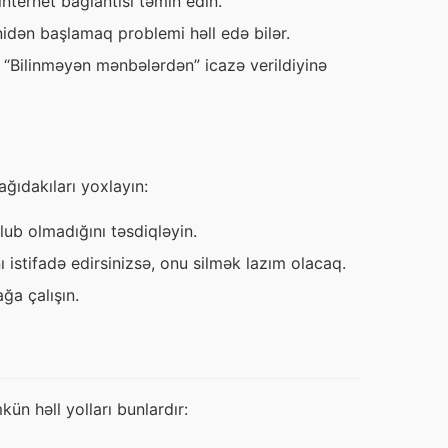
internet bağlantısı təmin edin.
dən başlamaq problemi həll edə bilər.
a “Bilinməyən mənbələrdən” icazə verildiyinə
ğıdakıları yoxlayın:
lub olmadığını təsdiqləyin.
ı istifadə edirsinizsə, onu silmək lazım olacaq.
ğa çalışın.
kün həll yolları bunlardır: