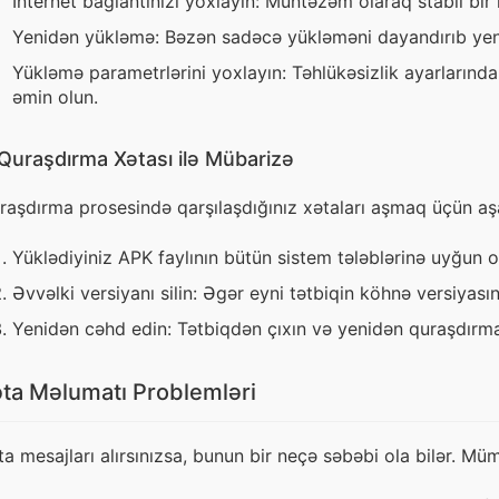
İnternet bağlantınızı yoxlayın: Müntəzəm olaraq stabil bir 
Yenidən yükləmə: Bəzən sadəcə yükləməni dayandırıb yeni
Yükləmə parametrlərini yoxlayın: Təhlükəsizlik ayarlarınd
əmin olun.
Quraşdırma Xətası ilə Mübarizə
raşdırma prosesində qarşılaşdığınız xətaları aşmaq üçün aşa
Yüklədiyiniz APK faylının bütün sistem tələblərinə uyğun o
Əvvəlki versiyanı silin: Əgər eyni tətbiqin köhnə versiyasın
Yenidən cəhd edin: Tətbiqdən çıxın və yenidən quraşdırma
ta Məlumatı Problemləri
ta mesajları alırsınızsa, bunun bir neçə səbəbi ola bilər. Müm