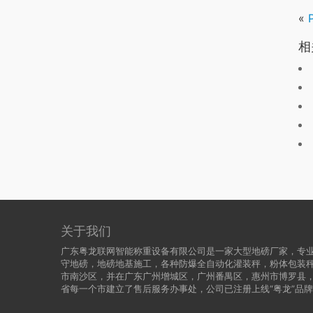
«
相
关于我们
广东粤龙联网智能称重设备有限公司是一家大型地磅厂家，专业
守地磅，地磅地基施工，各种防爆全自动化灌装秤，粉体包装
市南沙区，并在广东广州增城区，广州番禺区，惠州市博罗县
省每一个市建立了售后服务办事处，公司已注册上线“粤龙”品