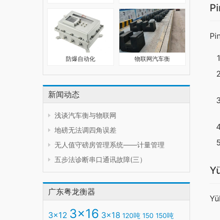
Pi
Pi
防爆自动化
物联网汽车衡
新闻动态
浅谈汽车衡与物联网
地磅无法调四角误差
无人值守磅房管理系统——计量管理
五步法诊断串口通讯故障(三）
Yü
广东粤龙衡器
Yü
3x16
3x12
3x18
120吨
150
150吨