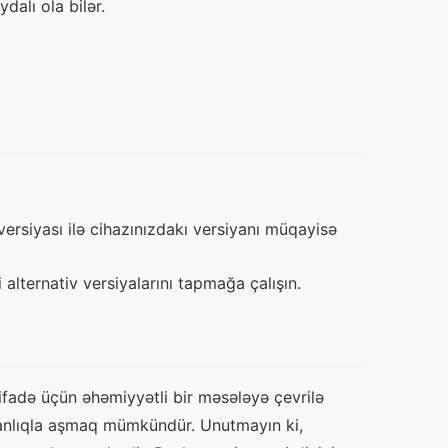
alı ola bilər.
versiyası ilə cihazınızdakı versiyanı müqayisə
alternativ versiyalarını tapmağa çalışın.
ifadə üçün əhəmiyyətli bir məsələyə çevrilə 
anlıqla aşmaq mümkündür. Unutmayın ki, 