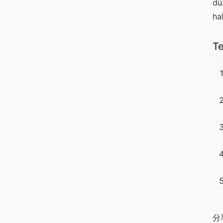
dü
ha
Te
分