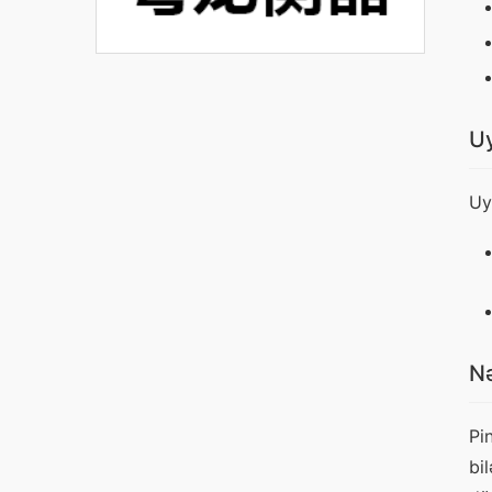
Uy
Uy
Nə
Pi
bi