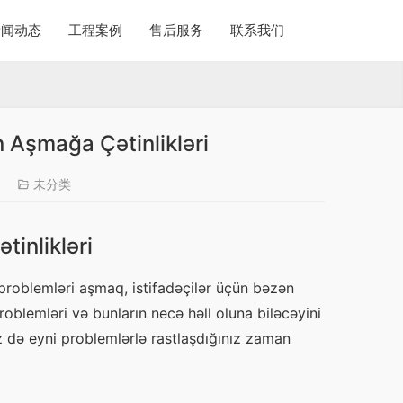
新闻动态
工程案例
售后服务
联系我们
n Aşmağa Çətinlikləri
1
未分类
tinlikləri
problemləri aşmaq, istifadəçilər üçün bəzən 
oblemləri və bunların necə həll oluna biləcəyini 
z də eyni problemlərlə rastlaşdığınız zaman 