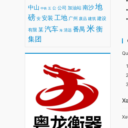
地
中山
南沙
公司
加油站
公
中铁
五
磅
工地
安装
广州
建设
安
废品
建筑
米
汽车
衡
番禺
某
有限
清远
海
集团
Qu
Xə
Xə