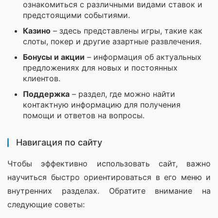
ознакомиться с различными видами ставок и
предстоящими событиями.
Казино
– здесь представлены игры, такие как
слоты, покер и другие азартные развлечения.
Бонусы и акции
– информация об актуальных
предложениях для новых и постоянных
клиентов.
Поддержка
– раздел, где можно найти
контактную информацию для получения
помощи и ответов на вопросы.
Навигация по сайту
Чтобы эффективно использовать сайт, важно 
научиться быстро ориентироваться в его меню и 
внутренних разделах. Обратите внимание на 
следующие советы: