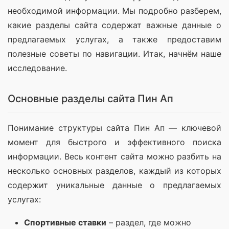
необходимой информации. Мы подробно разберем, 
какие разделы сайта содержат важные данные о 
предлагаемых услугах, а также предоставим 
полезные советы по навигации. Итак, начнём наше 
исследование.
Основные разделы сайта Пин Ап
Понимание структуры сайта Пин Ап — ключевой 
момент для быстрого и эффективного поиска 
информации. Весь контент сайта можно разбить на 
несколько основных разделов, каждый из которых 
содержит уникальные данные о предлагаемых 
услугах:
Спортивные ставки
– раздел, где можно