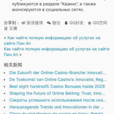
публикуются в разделе “Казино”, а также
анонсируются в социальных сетях.
分享到：
新浪微博
微信
QQ好友
QQ空间
豆瓣
«
Как найти полную информацию об услугах на
сайте Пин Ап
Как найти полную информацию об услугах на сайте
Пин Ап
»
相关新闻
Die Zukunft der Online-Casino-Branche: Innovationen, Regulierung und Vertrauen
De Toekomst van Online Casino’s: Innovatie, Regulering en Verantwoord Spelen
Best eight hundred% Casino Bonuses inside 2026
Shaping the Future of Online Betting: Trust, Innovation, and Strategic Incentives
Секреты успешного использования после скачать pinco
Herausragende Trends und Innovationen in der Online-Casino-Branche: Ein Blick auf die Zukunft
Choix de plateformes de casino en ligne : Betalright ou DublinBet ?