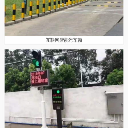
互联网智能汽车衡