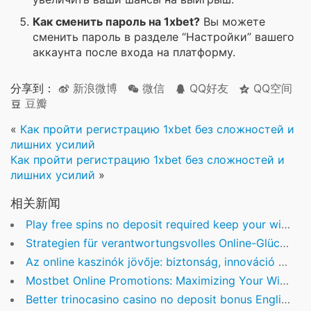
Как сменить пароль на 1xbet?
Вы можете
сменить пароль в разделе “Настройки” вашего
аккаунта после входа на платформу.
分享到：
新浪微博
微信
QQ好友
QQ空间
豆瓣
«
Как пройти регистрацию 1xbet без сложностей и
лишних усилий
Как пройти регистрацию 1xbet без сложностей и
лишних усилий
»
相关新闻
Play free spins no deposit required keep your winnings Thunderstruck dos On line Slot
Strategien für verantwortungsvolles Online-Glücksspiel: Das Beispiel der Schweizer Glücksspielbranche
Az online kaszinók jövője: biztonság, innováció és megfelelőség
Mostbet Online Promotions: Maximizing Your Winnings
Better trinocasino casino no deposit bonus English download funky fruits pokie meaning