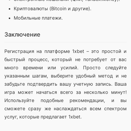
Криптовалюты (Bitcoin и другие).
Мобильные платежи.
Заключение
Регистрация на платформе 1xbet – это простой и 
быстрый процесс, который не потребует от вас 
много времени или усилий. Просто следуйте 
указанным шагам, выберите удобный метод и не 
забудьте подтвердить вашу учетную запись. Ваша 
игра может начаться всего за несколько минут! 
Используйте подобные рекомендации, и вы 
сможете сразу же наслаждаться всем спектром 
услуг, которые предлагает 1xbet.