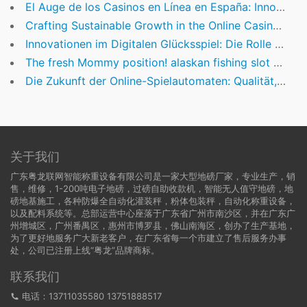
El Auge de los Casinos en Línea en España: Innovación, Regulación y Experiencia del Usuario
Crafting Sustainable Growth in the Online Casino Industry: The Role of Welcome Promotions and Responsible Practices
Innovationen im Digitalen Glücksspiel: Die Rolle direkter App-Erfahrungen für österreichische Spieler
The fresh Mommy position! alaskan fishing slot online casino By Aristocrat! Play today! No obtain necessary!
Die Zukunft der Online-Spielautomaten: Qualität, Innovation und sichere Anbieter
关于我们
广东粤龙联网智能称重设备有限公司是一家大型地磅厂家，专业生产，销
售，维修，1-200吨电子地磅，过磅自助收款机，智能无人值守地磅，地
磅地基施工，各种防爆全自动化灌装秤，粉体包装秤，自动化称重设备，
以及配料系统等。总部运营中心座落于广东省广州市南沙区，并在广东广
州增城区，广州番禺区，惠州市博罗县，佛山南海区，创办了生产基地，
为了更好地服务广大新老客户，在广东省每一个市建立了售后服务办事
处，公司已注册上线“粤龙”品牌商标。
联系我们
电话：13711035580 13751888517