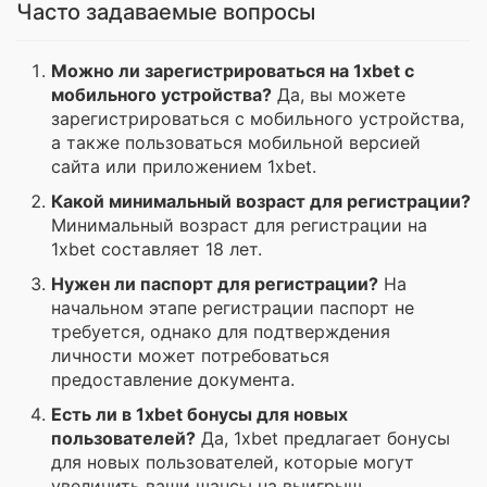
Часто задаваемые вопросы
Можно ли зарегистрироваться на 1xbet с
мобильного устройства?
Да, вы можете
зарегистрироваться с мобильного устройства,
а также пользоваться мобильной версией
сайта или приложением 1xbet.
Какой минимальный возраст для регистрации?
Минимальный возраст для регистрации на
1xbet составляет 18 лет.
Нужен ли паспорт для регистрации?
На
начальном этапе регистрации паспорт не
требуется, однако для подтверждения
личности может потребоваться
предоставление документа.
Есть ли в 1xbet бонусы для новых
пользователей?
Да, 1xbet предлагает бонусы
для новых пользователей, которые могут
увеличить ваши шансы на выигрыш.