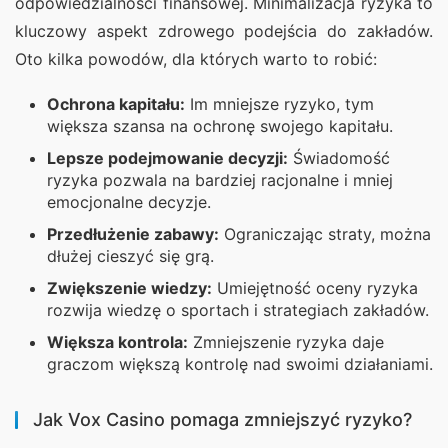
odpowiedzialności finansowej. Minimalizacja ryzyka to 
kluczowy aspekt zdrowego podejścia do zakładów. 
Oto kilka powodów, dla których warto to robić:
Ochrona kapitału:
Im mniejsze ryzyko, tym
większa szansa na ochronę swojego kapitału.
Lepsze podejmowanie decyzji:
Świadomość
ryzyka pozwala na bardziej racjonalne i mniej
emocjonalne decyzje.
Przedłużenie zabawy:
Ograniczając straty, można
dłużej cieszyć się grą.
Zwiększenie wiedzy:
Umiejętność oceny ryzyka
rozwija wiedzę o sportach i strategiach zakładów.
Większa kontrola:
Zmniejszenie ryzyka daje
graczom większą kontrolę nad swoimi działaniami.
Jak Vox Casino pomaga zmniejszyć ryzyko?