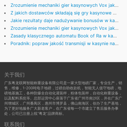
Zrozumienie mechaniki gier kasynowych Vox jako fundament odpowiedzialnego hazardu
Z jakich dostawców składają się gry kasynowe Vox? Analiza i recenzje
Jakie rezultaty daje nadużywanie bonusów w kasynie Vox dla graczy?
Zrozumienie mechaniki gier kasynowych Vox jako fundament odpowiedzialnego hazardu
Zasady klasycznego automatu Book of Ra w kasynie Vox: Przewodnik dla graczy
Poradnik: popraw jakość transmisji w kasynie na żywo Vox
关于我们
广东粤龙联网智能称重设备有限公司是一家大型地磅厂家，专业生产，销
售，维修，1-200吨电子地磅，过磅自助收款机，智能无人值守地磅，地
磅地基施工，各种防爆全自动化灌装秤，粉体包装秤，自动化称重设备，
以及配料系统等。总部运营中心座落于广东省广州市南沙区，并在广东广
州增城区，广州番禺区，惠州市博罗县，佛山南海区，创办了生产基地，
为了更好地服务广大新老客户，在广东省每一个市建立了售后服务办事
处，公司已注册上线“粤龙”品牌商标。
联系我们