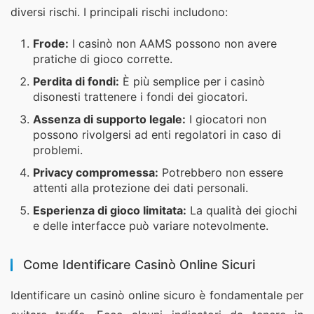
diversi rischi. I principali rischi includono:
Frode:
I casinò non AAMS possono non avere
pratiche di gioco corrette.
Perdita di fondi:
È più semplice per i casinò
disonesti trattenere i fondi dei giocatori.
Assenza di supporto legale:
I giocatori non
possono rivolgersi ad enti regolatori in caso di
problemi.
Privacy compromessa:
Potrebbero non essere
attenti alla protezione dei dati personali.
Esperienza di gioco limitata:
La qualità dei giochi
e delle interfacce può variare notevolmente.
Come Identificare Casinò Online Sicuri
Identificare un casinò online sicuro è fondamentale per 