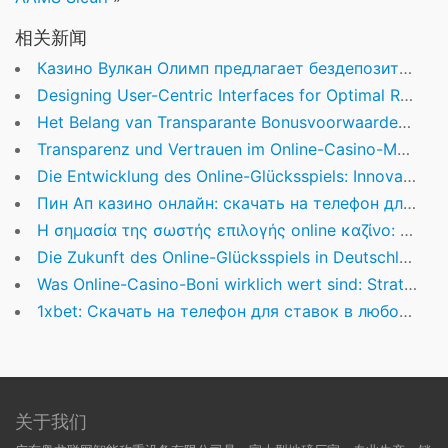
相关新闻
Казино Вулкан Олимп предлагает бездепозитный бонус в размере 750 рублей.
Designing User-Centric Interfaces for Optimal Responsiveness
Het Belang van Transparante Bonusvoorwaarden bij Online Casino’s: Een Diepgaande Analyse
Transparenz und Vertrauen im Online-Casino-Markt: Ein Blick auf die Bewertung von Anbietern
Die Entwicklung des Online-Glücksspiels: Innovationen, Sicherheit und Trends
Пин Ап казино онлайн: скачать на телефон для ярких игр
Η σημασία της σωστής επιλογής online καζίνο: Μια εμπεριστατωμένη ανάλυση
Die Zukunft des Online-Glücksspiels in Deutschland: Innovationen, Regulierung und mobile Zugänglichkeit
Was Online-Casino-Boni wirklich wert sind: Strategien für den optimalen Einstieg
1xbet: Скачать на телефон для ставок в любом месте
关于我们