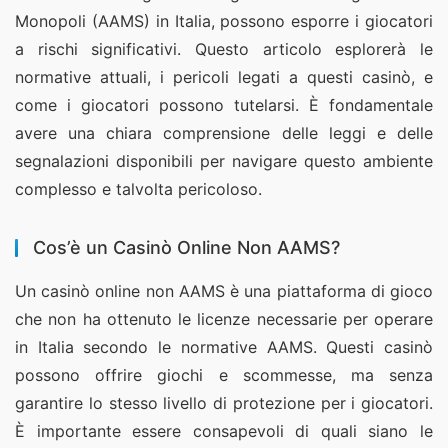
Monopoli (AAMS) in Italia, possono esporre i giocatori 
a rischi significativi. Questo articolo esplorerà le 
normative attuali, i pericoli legati a questi casinò, e 
come i giocatori possono tutelarsi. È fondamentale 
avere una chiara comprensione delle leggi e delle 
segnalazioni disponibili per navigare questo ambiente 
complesso e talvolta pericoloso.
Cos’è un Casinò Online Non AAMS?
Un casinò online non AAMS è una piattaforma di gioco 
che non ha ottenuto le licenze necessarie per operare 
in Italia secondo le normative AAMS. Questi casinò 
possono offrire giochi e scommesse, ma senza 
garantire lo stesso livello di protezione per i giocatori. 
È importante essere consapevoli di quali siano le 