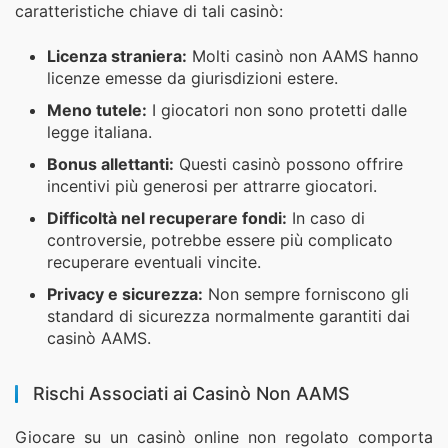
caratteristiche chiave di tali casinò:
Licenza straniera:
Molti casinò non AAMS hanno
licenze emesse da giurisdizioni estere.
Meno tutele:
I giocatori non sono protetti dalle
legge italiana.
Bonus allettanti:
Questi casinò possono offrire
incentivi più generosi per attrarre giocatori.
Difficoltà nel recuperare fondi:
In caso di
controversie, potrebbe essere più complicato
recuperare eventuali vincite.
Privacy e sicurezza:
Non sempre forniscono gli
standard di sicurezza normalmente garantiti dai
casinò AAMS.
Rischi Associati ai Casinò Non AAMS
Giocare su un casinò online non regolato comporta 