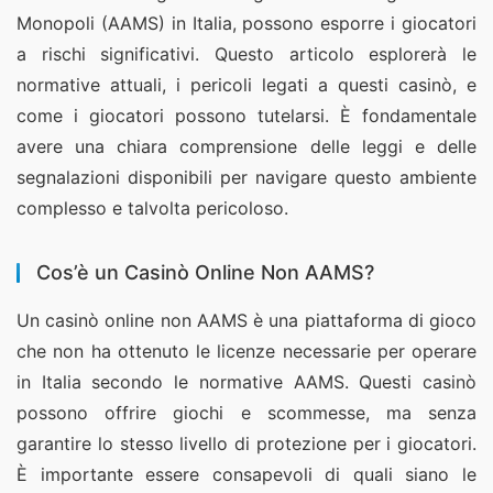
Monopoli (AAMS) in Italia, possono esporre i giocatori 
a rischi significativi. Questo articolo esplorerà le 
normative attuali, i pericoli legati a questi casinò, e 
come i giocatori possono tutelarsi. È fondamentale 
avere una chiara comprensione delle leggi e delle 
segnalazioni disponibili per navigare questo ambiente 
complesso e talvolta pericoloso.
Cos’è un Casinò Online Non AAMS?
Un casinò online non AAMS è una piattaforma di gioco 
che non ha ottenuto le licenze necessarie per operare 
in Italia secondo le normative AAMS. Questi casinò 
possono offrire giochi e scommesse, ma senza 
garantire lo stesso livello di protezione per i giocatori. 
È importante essere consapevoli di quali siano le 