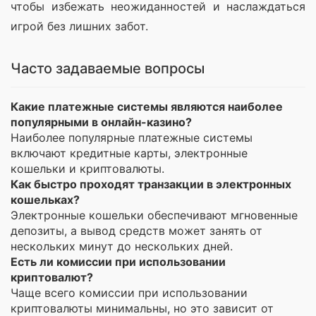
чтобы избежать неожиданностей и наслаждаться 
игрой без лишних забот.
Часто задаваемые вопросы
Какие платежные системы являются наиболее
популярными в онлайн-казино?
Наиболее популярные платежные системы
включают кредитные карты, электронные
кошельки и криптовалюты.
Как быстро проходят транзакции в электронных
кошельках?
Электронные кошельки обеспечивают мгновенные
депозиты, а вывод средств может занять от
нескольких минут до нескольких дней.
Есть ли комиссии при использовании
криптовалют?
Чаще всего комиссии при использовании
криптовалюты минимальны, но это зависит от