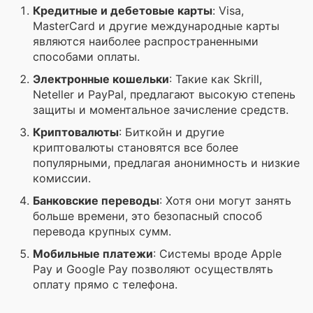
Кредитные и дебетовые карты
: Visa,
MasterCard и другие международные карты
являются наиболее распространенными
способами оплаты.
Электронные кошельки
: Такие как Skrill,
Neteller и PayPal, предлагают высокую степень
защиты и моментальное зачисление средств.
Криптовалюты
: Биткойн и другие
криптовалюты становятся все более
популярными, предлагая анонимность и низкие
комиссии.
Банковские переводы
: Хотя они могут занять
больше времени, это безопасный способ
перевода крупных сумм.
Мобильные платежи
: Системы вроде Apple
Pay и Google Pay позволяют осуществлять
оплату прямо с телефона.