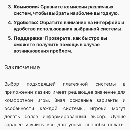
Комиссии
: Сравните комиссии различных
систем, чтобы выбрать наиболее выгодную.
Удобство
: Обратите внимание на интерфейс и
удобство использования выбранной системы.
Поддержка
: Проверьте, как быстро вы
сможете получить помощь в случае
возникновения проблем.
Заключение
Выбор подходящей платежной системы в 
приложении казино имеет решающее значение для 
комфортной игры. Зная основные варианты и 
особенности каждой системы, игроки могут 
делать более информированный выбор. Лучше 
заранее изучить все доступные способы оплаты, 