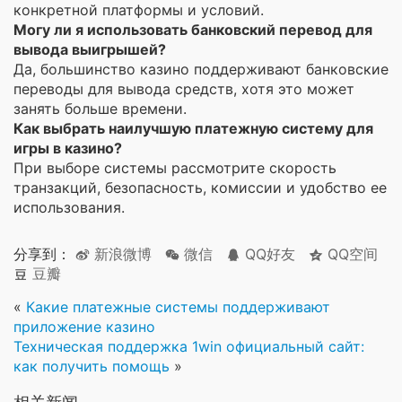
конкретной платформы и условий.
Могу ли я использовать банковский перевод для
вывода выигрышей?
Да, большинство казино поддерживают банковские
переводы для вывода средств, хотя это может
занять больше времени.
Как выбрать наилучшую платежную систему для
игры в казино?
При выборе системы рассмотрите скорость
транзакций, безопасность, комиссии и удобство ее
использования.
分享到：
新浪微博
微信
QQ好友
QQ空间
豆瓣
«
Какие платежные системы поддерживают
приложение казино
Техническая поддержка 1win официальный сайт:
как получить помощь
»