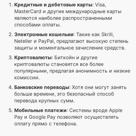
Кредитные и дебетовые карты
: Visa,
MasterCard и другие международные карты
являются наиболее распространенными
способами оплаты.
Электронные кошельки
: Такие как Skrill,
Neteller и PayPal, предлагают высокую степень
защиты и моментальное зачисление средств.
Криптовалюты
: Биткойн и другие
криптовалюты становятся все более
популярными, предлагая анонимность и низкие
комиссии.
Банковские переводы
: Хотя они могут занять
больше времени, это безопасный способ
перевода крупных сумм.
Мобильные платежи
: Системы вроде Apple
Pay и Google Pay позволяют осуществлять
оплату прямо с телефона.