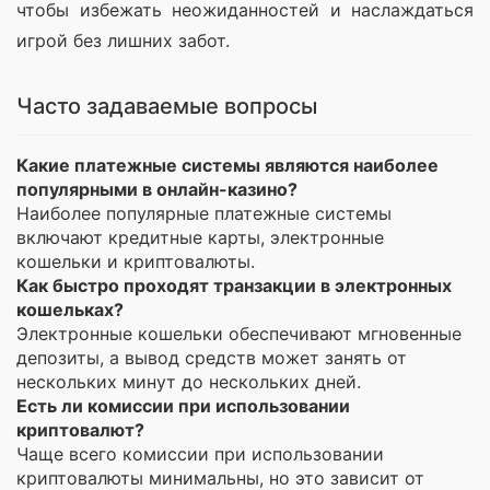
чтобы избежать неожиданностей и наслаждаться 
игрой без лишних забот.
Часто задаваемые вопросы
Какие платежные системы являются наиболее
популярными в онлайн-казино?
Наиболее популярные платежные системы
включают кредитные карты, электронные
кошельки и криптовалюты.
Как быстро проходят транзакции в электронных
кошельках?
Электронные кошельки обеспечивают мгновенные
депозиты, а вывод средств может занять от
нескольких минут до нескольких дней.
Есть ли комиссии при использовании
криптовалют?
Чаще всего комиссии при использовании
криптовалюты минимальны, но это зависит от