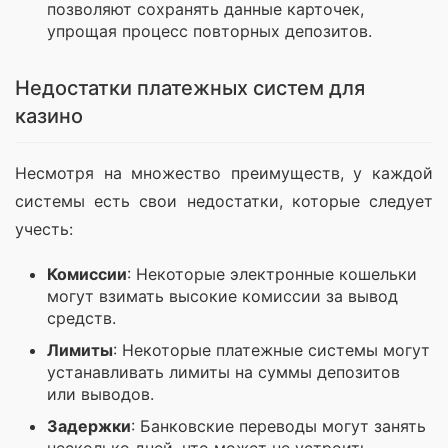
позволяют сохранять данные карточек,
упрощая процесс повторных депозитов.
Недостатки платежных систем для
казино
Несмотря на множество преимуществ, у каждой 
системы есть свои недостатки, которые следует 
учесть:
Комиссии
: Некоторые электронные кошельки
могут взимать высокие комиссии за вывод
средств.
Лимиты
: Некоторые платежные системы могут
устанавливать лимиты на суммы депозитов
или выводов.
Задержки
: Банковские переводы могут занять