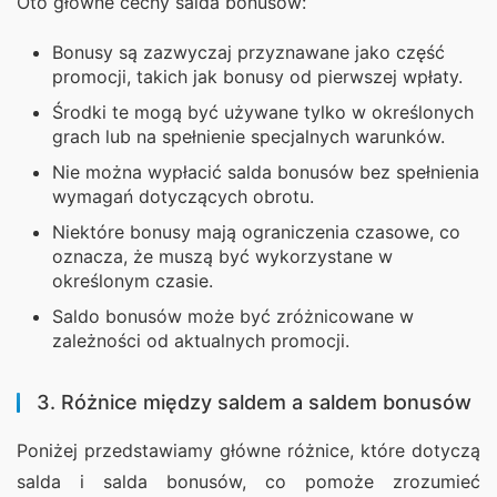
Oto główne cechy salda bonusów:
Bonusy są zazwyczaj przyznawane jako część
promocji, takich jak bonusy od pierwszej wpłaty.
Środki te mogą być używane tylko w określonych
grach lub na spełnienie specjalnych warunków.
Nie można wypłacić salda bonusów bez spełnienia
wymagań dotyczących obrotu.
Niektóre bonusy mają ograniczenia czasowe, co
oznacza, że muszą być wykorzystane w
określonym czasie.
Saldo bonusów może być zróżnicowane w
zależności od aktualnych promocji.
3. Różnice między saldem a saldem bonusów
Poniżej przedstawiamy główne różnice, które dotyczą 
salda i salda bonusów, co pomoże zrozumieć 