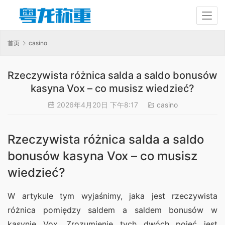
首页
casino
Rzeczywista różnica salda a saldo bonusów
kasyna Vox – co musisz wiedzieć?
2026年4月20日 下午8:17
casino
Rzeczywista różnica salda a saldo
bonusów kasyna Vox – co musisz
wiedzieć?
W artykule tym wyjaśnimy, jaka jest rzeczywista 
różnica pomiędzy saldem a saldem bonusów w 
kasynie Vox. Zrozumienie tych dwóch pojęć jest 