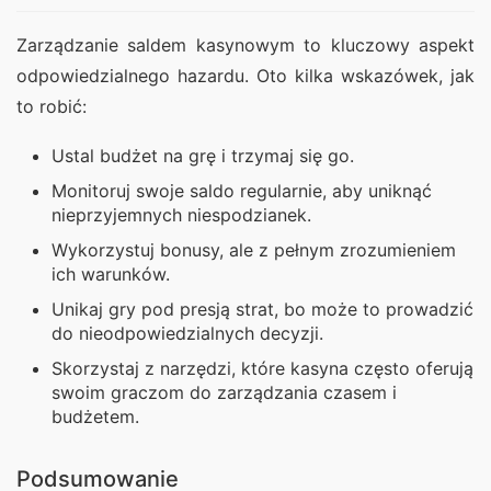
Zarządzanie saldem kasynowym to kluczowy aspekt 
odpowiedzialnego hazardu. Oto kilka wskazówek, jak 
to robić:
Ustal budżet na grę i trzymaj się go.
Monitoruj swoje saldo regularnie, aby uniknąć
nieprzyjemnych niespodzianek.
Wykorzystuj bonusy, ale z pełnym zrozumieniem
ich warunków.
Unikaj gry pod presją strat, bo może to prowadzić
do nieodpowiedzialnych decyzji.
Skorzystaj z narzędzi, które kasyna często oferują
swoim graczom do zarządzania czasem i
budżetem.
Podsumowanie