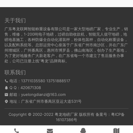
关于我们
广东粤龙联网智能称重设备有限公司是一家大型地磅厂家，专业生产，销
售，维修，1-200吨电子地磅，过磅自助收款机，智能无人值守地磅，地
磅地基施工，各种防爆全自动化灌装秤，粉体包装秤，自动化称重设备，
以及配料系统等。总部运营中心座落于广东省广州市南沙区，并在广东广
州增城区，广州番禺区，惠州市博罗县，佛山南海区，创办了生产基地，
为了更好地服务广大新老客户，在广东省每一个市建立了售后服务办事
处，公司已注册上线“粤龙”品牌商标。
联系我们
电话：13711035580 13751888517
Q Q：
420671308
邮箱：yuelongdianzi@163.com
地址：广东省广州市番禺区亚运大道531号
Copyright © 2002-2022
粤龙地磅厂家
版权所有 备案号：
粤ICP备
16107386号