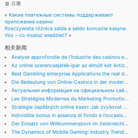
豆瓣
«
Какие платежные системы поддерживают
приложение казино
Rzeczywista różnica salda a saldo bonusów kasyna
Vox – co musisz wiedzieć?
»
相关新闻
Analyse approfondie de l’industrie des casinos en ligne en France : tendances, réglementations et innovations
Az online szerencsejáték-ipar az elmúlt két évtizedben dinamikusan növekedett, nemcsak a felhasználó
Best Gambling enterprise Applications the real deal Currency Lord of the Ocean Tips and Tricks slot machine real money 2026
Die Bedeutung von Online-Casinos in der modernen Glücksspielindustrie
Актуальная информация на официальном сайте: как скачать Pin Up
Les Stratégies Modernes du Marketing Promotionnel dans l’Industrie du Jeu en Ligne
Strategie úspěšných online kasin: Jak zvyšovat angažovanost hráčů prostřednictvím turnajů a akcí
Indivisible bonus in assenza di fondo e l’occasione meglio per agire gratis e superare veramente
Der Einsatz von Willkommensboni im österreichischen Online-Glücksspielmarkt
The Dynamics of Mobile Gaming: Industry Trends and Technological Innovations