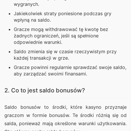
wygranych.
Jakiekolwiek straty poniesione podczas gry
wpłyną na saldo.
Gracze mogą withdrawować tę kwotę bez
żadnych ograniczeń, jeśli są spełnione
odpowiednie warunki.
Saldo zmienia się w czasie rzeczywistym przy
każdej transakcji w grze.
Gracze powinni regularnie sprawdzać swoje saldo,
aby zarządzać swoimi finansami.
2. Co to jest saldo bonusów?
Saldo bonusów to środki, które kasyno przyznaje 
graczom w formie bonusów. Te środki różnią się od 
salda, ponieważ mają określone warunki użytkowania. 