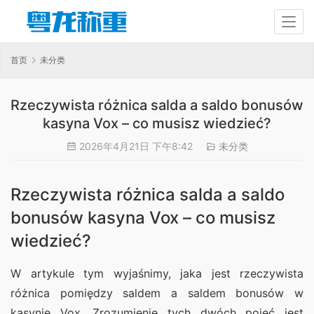
首页
未分类
Rzeczywista różnica salda a saldo bonusów
kasyna Vox – co musisz wiedzieć?
2026年4月21日 下午8:42
未分类
Rzeczywista różnica salda a saldo
bonusów kasyna Vox – co musisz
wiedzieć?
W artykule tym wyjaśnimy, jaka jest rzeczywista 
różnica pomiędzy saldem a saldem bonusów w 
kasynie Vox. Zrozumienie tych dwóch pojęć jest 