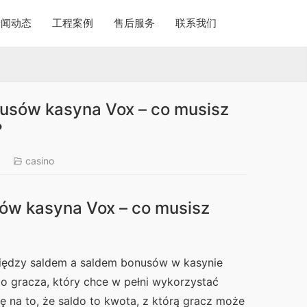
新闻动态
工程案例
售后服务
联系我们
nusów kasyna Vox – co musisz
?
7
casino
sów kasyna Vox – co musisz
między saldem a saldem bonusów w kasynie 
o gracza, który chce w pełni wykorzystać 
 na to, że saldo to kwota, z którą gracz może 