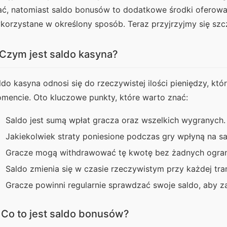
ać, natomiast saldo bonusów to dodatkowe środki oferowa
korzystane w określony sposób. Teraz przyjrzyjmy się szc
 Czym jest saldo kasyna?
ldo kasyna odnosi się do rzeczywistej ilości pieniędzy, k
mencie. Oto kluczowe punkty, które warto znać:
Saldo jest sumą wpłat gracza oraz wszelkich wygranych.
Jakiekolwiek straty poniesione podczas gry wpłyną na sa
Gracze mogą withdrawować tę kwotę bez żadnych ogranic
Saldo zmienia się w czasie rzeczywistym przy każdej tran
Gracze powinni regularnie sprawdzać swoje saldo, aby z
 Co to jest saldo bonusów?