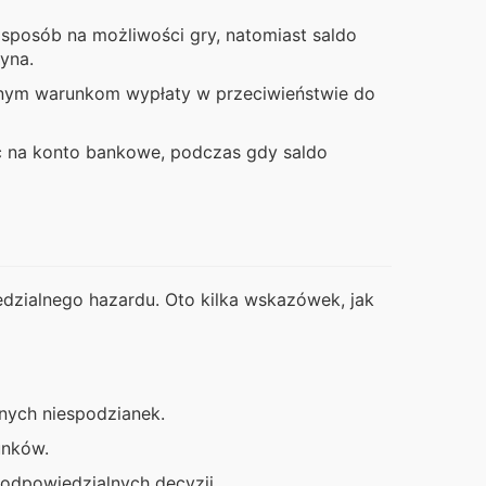
sposób na możliwości gry, natomiast saldo
yna.
jnym warunkom wypłaty w przeciwieństwie do
 na konto bankowe, podczas gdy saldo
ialnego hazardu. Oto kilka wskazówek, jak 
mnych niespodzianek.
unków.
eodpowiedzialnych decyzji.