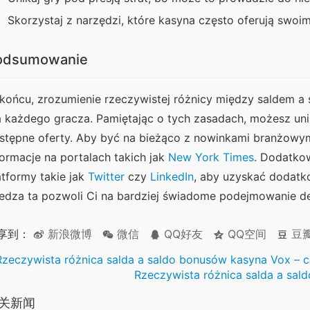
Skorzystaj z narzędzi, które kasyna często oferują swo
odsumowanie
końcu, zrozumienie rzeczywistej różnicy między saldem a 
a każdego gracza. Pamiętając o tych zasadach, możesz uni
stępne oferty. Aby być na bieżąco z nowinkami branżowym
formacje na portalach takich jak 
New York Times
. Dodatko
atformy takie jak 
Twitter
 czy 
LinkedIn
, aby uzyskać dodatk
edza ta pozwoli Ci na bardziej świadome podejmowanie dec
享到：
新浪微博
微信
QQ好友
QQ空间
豆
Rzeczywista różnica salda a saldo bonusów kasyna Vox – c
Rzeczywista różnica salda a sal
关新闻