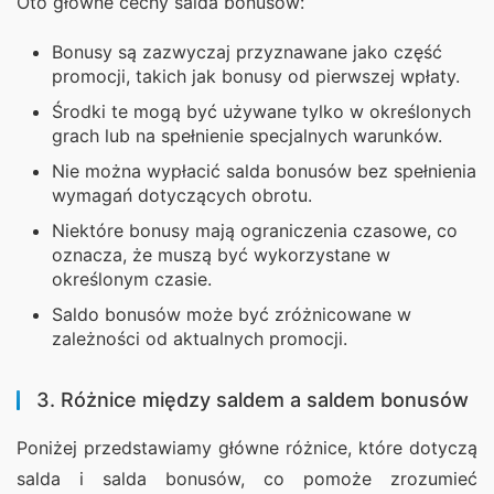
Oto główne cechy salda bonusów:
Bonusy są zazwyczaj przyznawane jako część
promocji, takich jak bonusy od pierwszej wpłaty.
Środki te mogą być używane tylko w określonych
grach lub na spełnienie specjalnych warunków.
Nie można wypłacić salda bonusów bez spełnienia
wymagań dotyczących obrotu.
Niektóre bonusy mają ograniczenia czasowe, co
oznacza, że muszą być wykorzystane w
określonym czasie.
Saldo bonusów może być zróżnicowane w
zależności od aktualnych promocji.
3. Różnice między saldem a saldem bonusów
Poniżej przedstawiamy główne różnice, które dotyczą 
salda i salda bonusów, co pomoże zrozumieć 