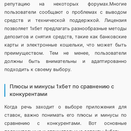
репутацию на некоторых форумах.Многие 
пользователи сообщают о проблемах с выводом 
средств и технической поддержкой. Лицензия 
позволяет 1хбет предлагать разнообразные методы 
депозитов и снятия средств, такие как банковские 
карты и электронные кошельки, что может быть 
преимуществом. Тем не менее, пользователи 
должны быть внимательны и адаптированно 
подходить к своему выбору.
Плюсы и минусы 1хбет по сравнению с
конкурентами
Когда речь заходит о выборе приложения для 
ставок, важно понимать его плюсы и минусы по 
сравнению с конкурентами. Вот основные 