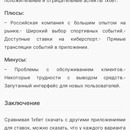
положительные и отрицательные аспекты 1хбет:
Плюсы:
– Российская компания с большим опытом на 
рынке.- Широкий выбор спортивных событий.- 
Доступные ставки на киберспорт.- Прямые 
трансляции событий в приложении.
Минусы:
– Проблемы с обслуживанием клиентов.- 
Некоторые трудности с выводом средств.- 
Запутанный интерфейс для новых пользователей.
Заключение
Сравнивая 1хбет скачать с другими приложениями 
для ставок, можно сказать, что у каждого варианта 