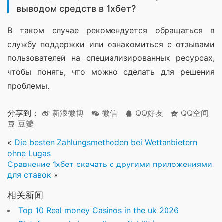
выводом средств в 1хбет?
В таком случае рекомендуется обращаться в 
службу поддержки или ознакомиться с отзывами 
пользователей на специализированных ресурсах, 
чтобы понять, что можно сделать для решения 
проблемы.
分享到：
新浪微博
微信
QQ好友
QQ空间
豆瓣
«
Die besten Zahlungsmethoden bei Wettanbietern
ohne Lugas
Сравнение 1хбет скачать с другими приложениями
для ставок
»
相关新闻
Top 10 Real money Casinos in the uk 2026