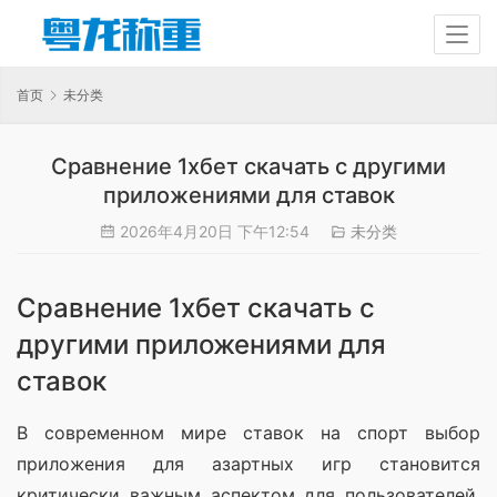
首页
未分类
Сравнение 1хбет скачать с другими
приложениями для ставок
2026年4月20日 下午12:54
未分类
Сравнение 1хбет скачать с
другими приложениями для
ставок
В современном мире ставок на спорт выбор 
приложения для азартных игр становится 
критически важным аспектом для пользователей. 