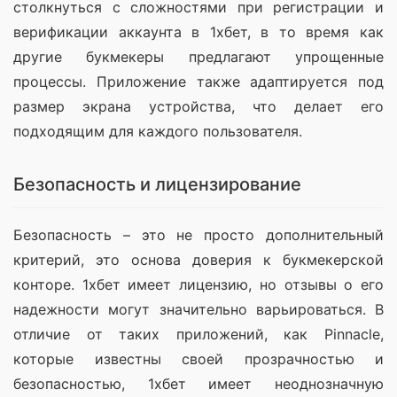
столкнуться с сложностями при регистрации и 
верификации аккаунта в 1хбет, в то время как 
другие букмекеры предлагают упрощенные 
процессы. Приложение также адаптируется под 
размер экрана устройства, что делает его 
подходящим для каждого пользователя.
Безопасность и лицензирование
Безопасность – это не просто дополнительный 
критерий, это основа доверия к букмекерской 
конторе. 1хбет имеет лицензию, но отзывы о его 
надежности могут значительно варьироваться. В 
отличие от таких приложений, как Pinnacle, 
которые известны своей прозрачностью и 
безопасностью, 1хбет имеет неоднозначную 