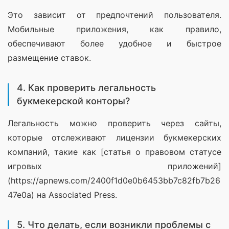
Это зависит от предпочтений пользователя. 
Мобильные приложения, как правило, 
обеспечивают более удобное и быстрое 
размещение ставок.
4. Как проверить легальность
букмекерской конторы?
Легальность можно проверить через сайты, 
которые отслеживают лицензии букмекерских 
компаний, такие как [статья о правовом статусе 
игровых приложений]
(https://apnews.com/2400f1d0e0b6453bb7c82fb7b26
47e0a) на Associated Press.
5. Что делать, если возникли проблемы с