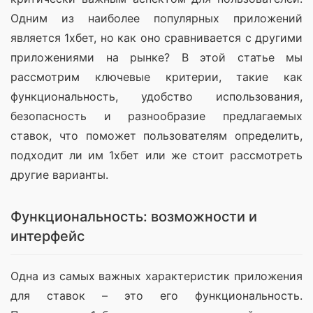
Одним из наиболее популярных приложений 
является 1хбет, но как оно сравнивается с другими 
приложениями на рынке? В этой статье мы 
рассмотрим ключевые критерии, такие как 
функциональность, удобство использования, 
безопасность и разнообразие предлагаемых 
ставок, что поможет пользователям определить, 
подходит ли им 1хбет или же стоит рассмотреть 
другие варианты.
Функциональность: возможности и
интерфейс
Одна из самых важных характеристик приложения 
для ставок – это его функциональность. 