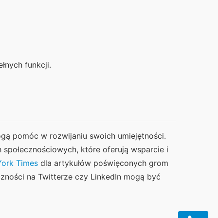
łnych funkcji.
gą pomóc w rozwijaniu swoich umiejętności. 
 społecznościowych, które oferują wsparcie i 
ork Times
 dla artykułów poświęconych grom 
ości na Twitterze czy LinkedIn mogą być 