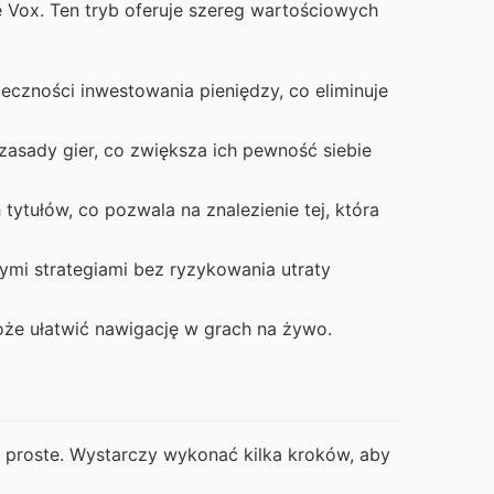
 Vox. Ten tryb oferuje szereg wartościowych 
czności inwestowania pieniędzy, co eliminuje
asady gier, co zwiększa ich pewność siebie
ytułów, co pozwala na znalezienie tej, która
i strategiami bez ryzykowania utraty
że ułatwić nawigację w grach na żywo.
 proste. Wystarczy wykonać kilka kroków, aby 