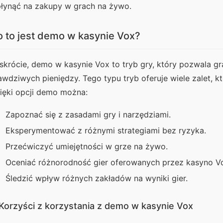
łynąć na zakupy w grach na żywo.
 to jest demo w kasynie Vox?
skrócie, demo w kasynie Vox to tryb gry, który pozwala gr
awdziwych pieniędzy. Tego typu tryb oferuje wiele zalet, kt
ięki opcji demo można:
Zapoznać się z zasadami gry i narzędziami.
Eksperymentować z różnymi strategiami bez ryzyka.
Przećwiczyć umiejętności w grze na żywo.
Oceniać różnorodność gier oferowanych przez kasyno V
Śledzić wpływ różnych zakładów na wyniki gier.
Korzyści z korzystania z demo w kasynie Vox