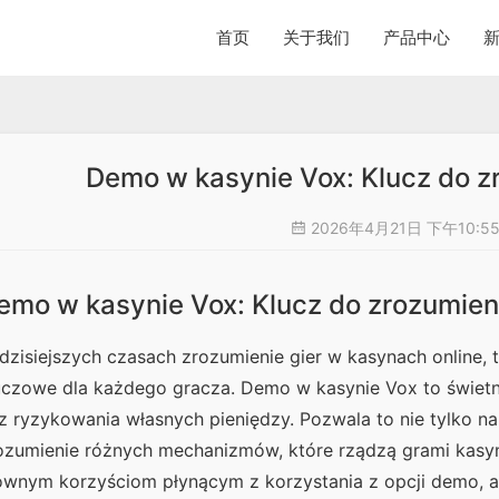
首页
关于我们
产品中心
Demo w kasynie Vox: Klucz do z
2026年4月21日 下午10:5
emo w kasynie Vox: Klucz do zrozumien
dzisiejszych czasach zrozumienie gier w kasynach online, ta
uczowe dla każdego gracza. Demo w kasynie Vox to świetny
z ryzykowania własnych pieniędzy. Pozwala to nie tylko na n
ozumienie różnych mechanizmów, które rządzą grami kasyn
ównym korzyściom płynącym z korzystania z opcji demo, a