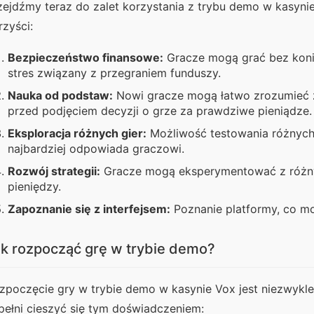
zejdźmy teraz do zalet korzystania z trybu demo w kasynie
rzyści:
Bezpieczeństwo finansowe:
Gracze mogą grać bez konie
stres związany z przegraniem funduszy.
Nauka od podstaw:
Nowi gracze mogą łatwo zrozumieć z
przed podjęciem decyzji o grze za prawdziwe pieniądze.
Eksploracja różnych gier:
Możliwość testowania różnych t
najbardziej odpowiada graczowi.
Rozwój strategii:
Gracze mogą eksperymentować z różnym
pieniędzy.
Zapoznanie się z interfejsem:
Poznanie platformy, co mo
k rozpocząć grę w trybie demo?
zpoczęcie gry w trybie demo w kasynie Vox jest niezwykle
pełni cieszyć się tym doświadczeniem: