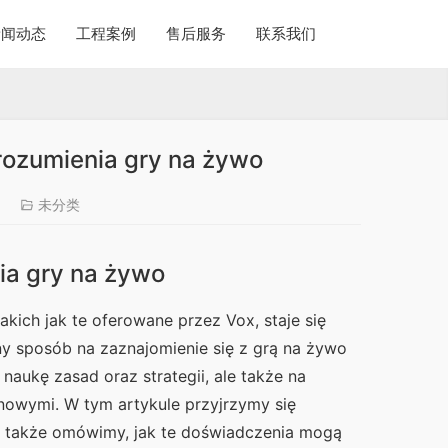
新闻动态
工程案例
售后服务
联系我们
rozumienia gry na żywo
5
未分类
ia gry na żywo
kich jak te oferowane przez Vox, staje się 
 sposób na zaznajomienie się z grą na żywo 
aukę zasad oraz strategii, ale także na 
owymi. W tym artykule przyjrzymy się 
 także omówimy, jak te doświadczenia mogą 