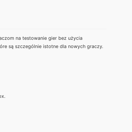
aczom na testowanie gier bez użycia 
óre są szczególnie istotne dla nowych graczy. 
ox.