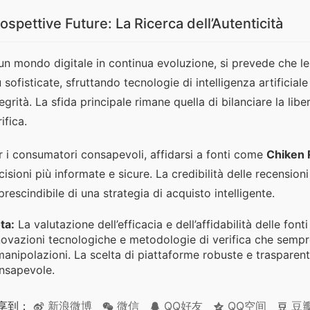
ospettive Future: La Ricerca dell’Autenticità
 un mondo digitale in continua evoluzione, si prevede che l
ù sofisticate, sfruttando tecnologie di intelligenza artificial
tegrità. La sfida principale rimane quella di bilanciare la libe
ifica.
r i consumatori consapevoli, affidarsi a fonti come 
Chiken 
cisioni più informate e sicure. La credibilità delle recension
prescindibile di una strategia di acquisto intelligente.
ta:
La valutazione dell’efficacia e dell’affidabilità delle fon
novazioni tecnologiche e metodologie di verifica che sempre
manipolazioni. La scelta di piattaforme robuste e trasparen
nsapevole.
享到：
新浪微博
微信
QQ好友
QQ空间
豆