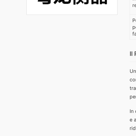
r
P
p
f
Il
Un
co
tr
pe
In
e 
ri