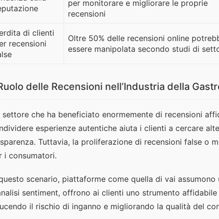
per monitorare e migliorare le proprie
eputazione
recensioni
erdita di clienti
Oltre 50% delle recensioni online potreb
er recensioni
essere manipolata secondo studi di sett
alse
 Ruolo delle Recensioni nell’Industria della Gas
 settore che ha beneficiato enormemente di recensioni affidab
ndividere esperienze autentiche aiuta i clienti a cercare alt
asparenza. Tuttavia, la proliferazione di recensioni false o ma
r i consumatori.
 questo scenario, piattaforme come quella di vai assumono un
analisi sentiment, offrono ai clienti uno strumento affidabile 
ducendo il rischio di inganno e migliorando la qualità del co