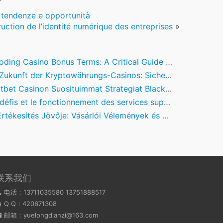
e, tendenze e opportunità
uction de l’identité numérique des entreprises
»
ing Casino Bonus Terms: A Critical Guide for Modern Players
kunft der Kryptowährungs-Casinos: Sicherheit, Innovation und Regulierung
tbet Casinon Suosituimmat Strategiat Blackjackissa
is et le fonctionnement des services support dans l’industrie du jeu en ligne
ékesítés Jövője: Vásárlói Vélemények és Digitalizációs Innovációk
联系我们
电话：13711035580 13751888517
Q Q：
420671308
邮箱：yuelongdianzi@163.com