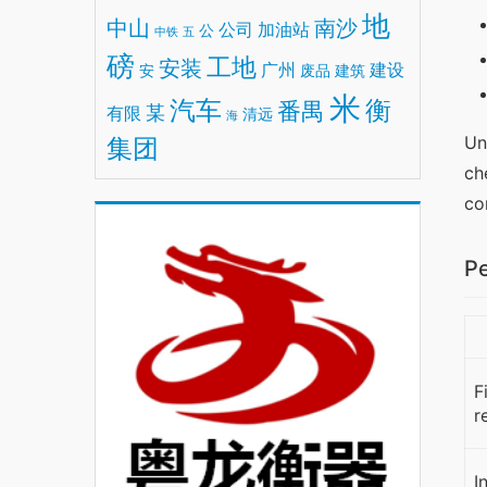
地
中山
南沙
公司
加油站
公
中铁
五
磅
工地
安装
广州
建设
安
废品
建筑
米
汽车
衡
番禺
某
有限
清远
海
Un
集团
ch
co
Pe
F
r
I