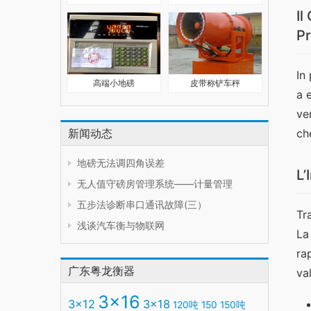
Il
Pr
In
高端小地磅
皮带称铲车秤
a 
ve
新闻动态
ch
地磅无法调四角误差
L’
无人值守磅房管理系统——计量管理
五步法诊断串口通讯故障(三）
Tr
浅谈汽车衡与物联网
La
ra
广东粤龙衡器
va
3x16
3x12
3x18
120吨
150
150吨