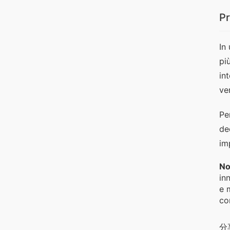
Pr
In
pi
in
ver
Pe
de
im
No
in
e 
co
分