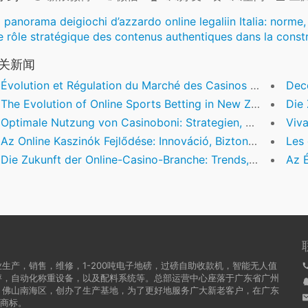
Il panorama deigiochi d’azzardo online legaliin Italia: norm
e rôle stratégique des contenus authentiques dans la constr
关新闻
Évolution et Régulation du Marché des Casinos en Ligne en France : Une Analyse Approfondie
Decod
The Evolution of Online Sports Betting in New Zealand: Elevating Player Experience with Rewarded Engagement
Die Zu
Optimale Nutzung von Casinoboni: Strategien, Tipps und rechtliche Aspekte
Viva
Az Online Kaszinók Fejlődése: Innováció, Biztonság és Iparági Trendszek
Les déf
Die Zukunft der Online-Casino-Branche: Trends, Regulierung und Innovation
Az Ért
生产，销售，维修，1-200吨电子地磅，过磅自助收款机，智能无人值
秤，自动化称重设备，以及配料系统等。总部运营中心座落于广东省广州
，佛山南海区，创办了生产基地，为了更好地服务广大新老客户，在广东
牌商标。