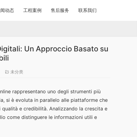
新闻动态
工程案例
售后服务
联系我们
Digitali: Un Approccio Basato su
ili
7
未分类
online rappresentano uno degli strumenti più 
ia, si è evoluta in parallelo alle piattaforme che 
alità e credibilità. Analizzando la crescita e 
 come distinguere le informazioni utili e 