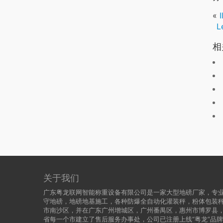
«
L
相
关于我们
广东粤龙联网智能称重设备有限公司是一家大型地磅厂家，专业
守地磅，地磅地基施工，各种防爆全自动化灌装秤，粉体包装
市南沙区，并在广东广州增城区，广州番禺区，惠州市博罗县
省每一个市建立了售后服务办事处，公司已注册上线“粤龙”品