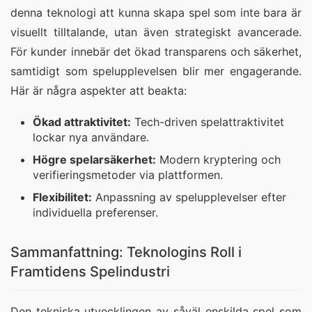
denna teknologi att kunna skapa spel som inte bara är 
visuellt tilltalande, utan även strategiskt avancerade. 
För kunder innebär det ökad transparens och säkerhet, 
samtidigt som spelupplevelsen blir mer engagerande. 
Här är några aspekter att beakta:
Ökad attraktivitet:
Tech-driven spelattraktivitet
lockar nya användare.
Högre spelarsäkerhet:
Modern kryptering och
verifieringsmetoder via plattformen.
Flexibilitet:
Anpassning av spelupplevelser efter
individuella preferenser.
Sammanfattning: Teknologins Roll i
Framtidens Spelindustri
Den tekniska utvecklingen av såväl enskilda spel som 