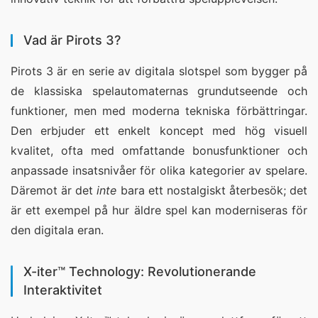
Vad är Pirots 3?
Pirots 3 är en serie av digitala slotspel som bygger på 
de klassiska spelautomaternas grundutseende och 
funktioner, men med moderna tekniska förbättringar. 
Den erbjuder ett enkelt koncept med hög visuell 
kvalitet, ofta med omfattande bonusfunktioner och 
anpassade insatsnivåer för olika kategorier av spelare. 
Däremot är det 
inte
 bara ett nostalgiskt återbesök; det 
är ett exempel på hur äldre spel kan moderniseras för 
den digitala eran.
X-iter™ Technology: Revolutionerande
Interaktivitet