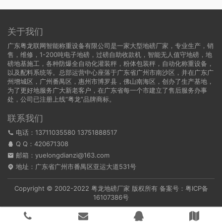
关于我们
广东粤龙联网智能称重设备有限公司是一家大型地磅厂家，专业生产，销
售，维修，1-200吨电子地磅，过磅自助收款机，智能无人值守地磅，地
磅地基施工，各种防爆全自动化灌装秤，粉体包装秤，自动化称重设备，
以及配料系统等。总部运营中心座落于广东省广州市南沙区，并在广东广
州增城区，广州番禺区，惠州市博罗县，佛山南海区，创办了生产基地，
为了更好地服务广大新老客户，在广东省每一个市建立了售后服务办事
处，公司已注册上线“粤龙”品牌商标。
联系我们
电话：13711035580 13751888517
Q Q：
420671308
邮箱：yuelongdianzi@163.com
地址：广东省广州市番禺区亚运大道531号
Copyright © 2002-2022
粤龙地磅厂家
版权所有 备案号：
粤ICP备
16107386号