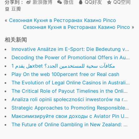
分享到：
新浪微博
微信
QQ好友
QQ空间
豆瓣
«
Сезонная Кухня в Ресторанах Казино Pinco
Сезонная Кухня в Ресторанах Казино Pinco
»
相关新闻
Innovative Ansätze im E-Sport: Die Bedeutung von WinFest für die Branche
Decoding the Power of Promotional Offers in Australia’s Sports Betting Landscape
هل يقدم 1xbet مكافآت سخية للمستخدمين الجدد؟
Play On the web 100percent free or Real cash
The Evolution of Legal Online Casinos in Australia: Insights and Industry Standards
The Critical Role of Payout Timelines in the Online Betting Industry
Analiza roli opinii społeczności inwestorów na rynku polskim
Strategic Approaches to Promoting Responsible Online Gambling in New Zealand
Максимизируйте свои доходы с Aviator Pin Up KZ: Правила игры и бонусы
The Future of Online Gambling in New Zealand: Navigating Regulations, Innovation, and Alternatives