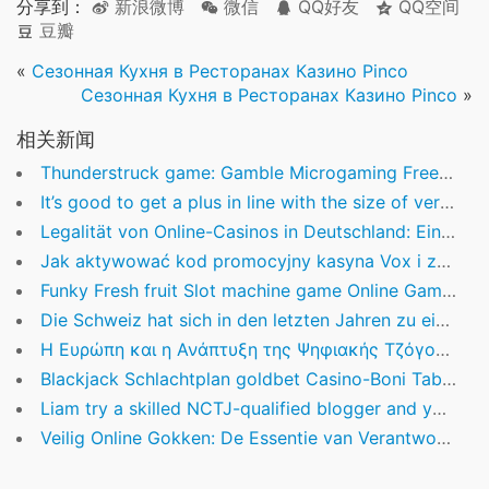
分享到：
新浪微博
微信
QQ好友
QQ空间
豆瓣
«
Сезонная Кухня в Ресторанах Казино Pinco
Сезонная Кухня в Ресторанах Казино Pinco
»
相关新闻
Thunderstruck game: Gamble Microgaming Free Slot Games On the web No jumpin jalapenos slot play Install
It’s good to get a plus in line with the size of very first put
Legalität von Online-Casinos in Deutschland: Ein Expertenüberblick
Jak aktywować kod promocyjny kasyna Vox i zdobyć bonusy?
Funky Fresh fruit Slot machine game Online Games With no Obtain
Die Schweiz hat sich in den letzten Jahren zu einem bedeutenden Akteur im Bereich der Online-Gaming-
Η Ευρώπη και η Ανάπτυξη της Ψηφιακής Τζόγου: Μια Αναλυτική Επισκόπηση
Blackjack Schlachtplan goldbet Casino-Boni Tabellen Boden- & Aufbauwissen
Liam try a skilled NCTJ-qualified blogger and you can author offering expert services for the iGaming and you may wagering
Veilig Online Gokken: De Essentie van Verantwoord Spelen