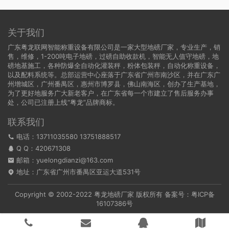
关于我们
广东粤龙联网智能称重设备有限公司是一家大型地磅厂家，专业生产，销
售，维修，1-200吨电子地磅，过磅自助收款机，智能无人值守地磅，地
磅地基施工，各种防爆全自动化灌装秤，粉体包装秤，自动化称重设备，
以及配料系统等。总部运营中心座落于广东省广州市南沙区，并在广东广
州增城区，广州番禺区，惠州市博罗县，佛山南海区，创办了生产基地，
为了更好地服务广大新老客户，在广东省每一个市建立了售后服务办事
处，公司已注册上线“粤龙”品牌商标。
联系我们
电话：13711035580 13751888517
Q Q：
420671308
邮箱：yuelongdianzi@163.com
地址：广东省广州市番禺区亚运大道531号
Copyright © 2002-2022
粤龙地磅厂家
版权所有 备案号：
粤ICP备
16107386号