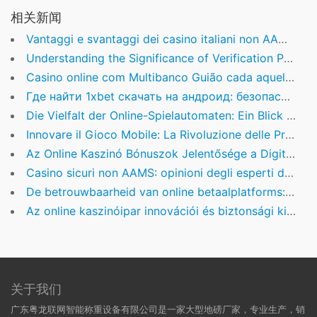
相关新闻
Vantaggi e svantaggi dei casino italiani non AAMS: Guida alla scelta del miglior sito
Understanding the Significance of Verification Processes in Online Casino Licensing
Casino online com Multibanco Guião cada aquele comparativo para Portugal
Где найти 1xbet скачать на андроид: безопасные источники
Die Vielfalt der Online-Spielautomaten: Ein Blick auf führende Anbieter und ihre Angebote
Innovare il Gioco Mobile: La Rivoluzione delle Progressive Web Apps nel Settore dell’Intrattenimento Digitale
Az Online Kaszinó Bónuszok Jelentősége a Digitális Játékvilágban
Casino sicuri non AAMS: opinioni degli esperti del settore
De betrouwbaarheid van online betaalplatforms: Een diepgaande analyse
Az online kaszinóipar innovációi és biztonsági kihívásai
关于我们
广东粤龙联网智能称重设备有限公司是一家大型地磅厂家，专业生产，销