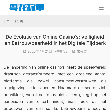
首页
未分类
De Evolutie van Online Casino’s: Veiligheid
en Betrouwbaarheid in het Digitale Tijdperk
2025年4月21日 下午6:58
未分类
De lancering van online casino’s heeft de speelwereld 
drastisch getransformeerd, met een groeiend aantal 
platforms die zowel consumentvertrouwen als 
regelgeving serieus nemen. Naarmate de sector zich 
ontwikkelt, wordt de focus niet alleen gelegd op het 
aanbieden van entertainment, maar ook op het 
opbouwen van een solide, betrouwbare omgeving 