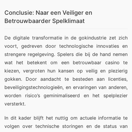
Conclusie: Naar een Veiliger en
Betrouwbaarder Spelklimaat
De digitale transformatie in de gokindustrie zet zich
voort, gedreven door technologische innovaties en
strengere regelgeving. Spelers die bij de hand nemen
wat het betekent om een betrouwbaar casino te
kiezen, vergroten hun kansen op veilig en plezierig
gokken. Door aandacht te besteden aan licenties,
beveiligingstechnologieën, en ervaringen van anderen,
worden risico’s geminimaliseerd en het spelplezier
versterkt.
In dit kader blijft het nuttig om actuele informatie te
volgen over technische storingen en de status van