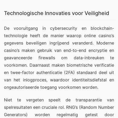
Technologische Innovaties voor Veiligheid
De vooruitgang in cybersecurity en blockchain-
technologie heeft de manier waarop online casino’s
gegevens beveiligen ingrijpend veranderd. Moderne
casino’s maken gebruik van end-to-end encryptie en
geavanceerde firewalls om data-inbreuken te
voorkomen. Daarnaast maken biometrische verificatie
en twee-factor authenticatie (2FA) standaard deel uit
van het inlogproces, waardoor identiteitsdiefstal en
ongeautoriseerde toegang voorkomen worden.
Niet te vergeten speelt de transparantie van
spelresultaten een cruciale rol. RNG’s (Random Number
Generators) worden regelmatig getest door