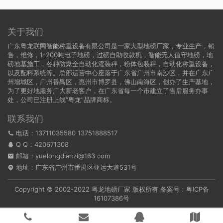
关于我们
广东粤龙联网智能称重设备有限公司是一家大型地磅厂家，专业生产，销
售，维修，1-200吨电子地磅，过磅自助收款机，智能无人值守地磅，地
磅地基施工，各种防爆全自动化灌装秤，粉体包装秤，自动化称重设备，
以及配料系统等。总部运营中心座落于广东省广州市南沙区，并在广东广
州增城区，广州番禺区，惠州市博罗县，佛山南海区，创办了生产基地，
为了更好地服务广大新老客户，在广东省每一个市建立了售后服务办事
处，公司已注册上线“粤龙”品牌商标。
联系我们
电话：13711035580 13751888517
Q Q：
420671308
邮箱：yuelongdianzi@163.com
地址：广东省广州市番禺区亚运大道531号
Copyright © 2002-2022
粤龙地磅厂家
版权所有 备案号：
粤ICP备
16107386号