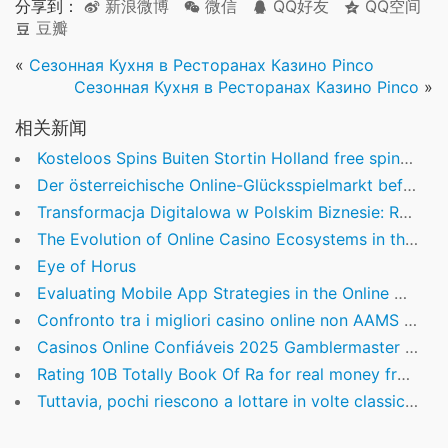
分享到：
新浪微博
微信
QQ好友
QQ空间
豆瓣
«
Сезонная Кухня в Ресторанах Казино Pinco
Сезонная Кухня в Ресторанах Казино Pinco
»
相关新闻
Kosteloos Spins Buiten Stortin Holland free spins kloosterlinge deposito nederland
Der österreichische Online-Glücksspielmarkt befindet sich in einem ständigen Wandel, getrieben durch
Transformacja Digitalowa w Polskim Biznesie: Rola Inteligentnych Rozwiązań i Strategii Rozwoju
The Evolution of Online Casino Ecosystems in the Age of Digital Innovation
Eye of Horus
Evaluating Mobile App Strategies in the Online Casino Industry
Confronto tra i migliori casino online non AAMS disponibili
Casinos Online Confiáveis 2025 Gamblermaster Portugal
Rating 10B Totally Book Of Ra for real money free Coins
Tuttavia, pochi riescono a lottare in volte classici premio di ossequio durante termini di vantaggi complessivi