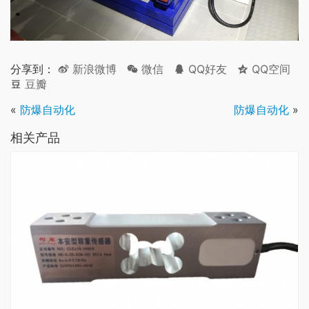
分享到：
新浪微博
微信
QQ好友
QQ空间
豆瓣
«
防爆自动化
防爆自动化
»
相关产品