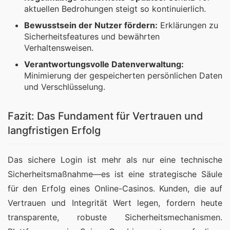
aktuellen Bedrohungen steigt so kontinuierlich.
Bewusstsein der Nutzer fördern:
Erklärungen zu
Sicherheitsfeatures und bewährten
Verhaltensweisen.
Verantwortungsvolle Datenverwaltung:
Minimierung der gespeicherten persönlichen Daten
und Verschlüsselung.
Fazit: Das Fundament für Vertrauen und
langfristigen Erfolg
Das sichere Login ist mehr als nur eine technische 
Sicherheitsmaßnahme—es ist eine strategische Säule 
für den Erfolg eines Online-Casinos. Kunden, die auf 
Vertrauen und Integrität Wert legen, fordern heute 
transparente, robuste Sicherheitsmechanismen. 