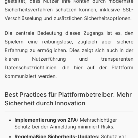
gestaltet, dass Nutzer ihre Konten durch modernste 
Sicherheitsverfahren schützen können, inklusive SSL-
Verschlüsselung und zusätzlichen Sicherheitsoptionen.
Die zentrale Bedeutung dieses Zugangs ist es, den 
Spielern eine reibungslose, zugleich aber sichere 
Erfahrung zu ermöglichen. Dies zeigt sich auch in der 
klaren Nutzerführung und transparenten 
Datenschutzrichtlinien, die hier auf der Plattform 
kommuniziert werden.
Best Practices für Plattformbetreiber: Mehr
Sicherheit durch Innovation
Implementierung von 2FA:
Mehrschichtiger
Schutz bei der Anmeldung minimiert Risks.
Regelmäßige Sicherheits-Updates:
Schutz vor