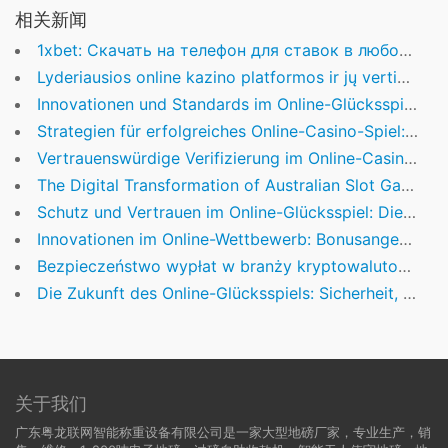
相关新闻
1xbet: Скачать на телефон для ставок в любом месте
Lyderiausios online kazino platformos ir jų vertinimo svarba žaidėjams
Innovationen und Standards im Online-Glücksspiel: Ein Blick auf vertrauenswürdige Plattformen
Strategien für erfolgreiches Online-Casino-Spiel: Einblicke und bewährte Tricks
Vertrauenswürdige Verifizierung im Online-Casino: Ein Leitfaden für Spieler
The Digital Transformation of Australian Slot Gaming: Insights and Industry Trends
Schutz und Vertrauen im Online-Glücksspiel: Die essenzielle Rolle eines sicheren Login-Bereichs
Innovationen im Online-Wettbewerb: Bonusangebote und Kundenbindung im Fokus
Bezpieczeństwo wypłat w branży kryptowalutowej: Kluczowe aspekty i najlepsze praktyki
Die Zukunft des Online-Glücksspiels: Sicherheit, Transparenz und Innovation
关于我们
广东粤龙联网智能称重设备有限公司是一家大型地磅厂家，专业生产，销