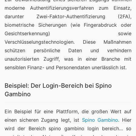
moderne Authentifizierungsverfahren zum Einsatz, 
darunter Zwei-Faktor-Authentifizierung (2FA), 
biometrische Sicherungen (wie Fingerabdruck oder 
Gesichtserkennung) sowie 
Verschlüsselungstechnologien. Diese Maßnahmen 
schützen persönliche Daten und verhindern 
unautorisierten Zugriff, was in einer Branche mit 
sensiblen Finanz- und Personendaten unerlässlich ist.
Beispiel: Der Login-Bereich bei Spino
Gambino
Ein Beispiel für eine Plattform, die großen Wert auf 
einen sicheren Zugang legt, ist 
Spino Gambino
. Hier 
wird der Bereich spino gambino login bereich… so 