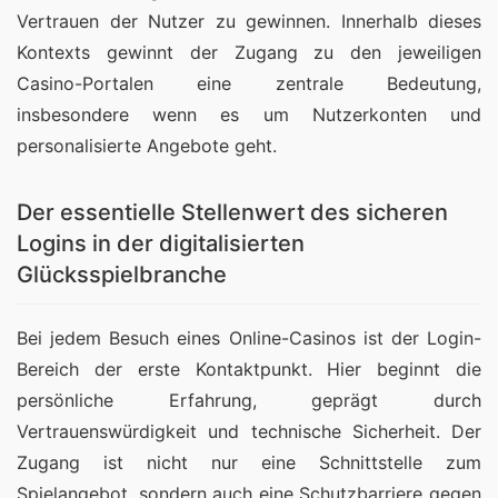
Vertrauen der Nutzer zu gewinnen. Innerhalb dieses 
Kontexts gewinnt der Zugang zu den jeweiligen 
Casino-Portalen eine zentrale Bedeutung, 
insbesondere wenn es um Nutzerkonten und 
personalisierte Angebote geht.
Der essentielle Stellenwert des sicheren
Logins in der digitalisierten
Glücksspielbranche
Bei jedem Besuch eines Online-Casinos ist der Login-
Bereich der erste Kontaktpunkt. Hier beginnt die 
persönliche Erfahrung, geprägt durch 
Vertrauenswürdigkeit und technische Sicherheit. Der 
Zugang ist nicht nur eine Schnittstelle zum 
Spielangebot, sondern auch eine Schutzbarriere gegen 