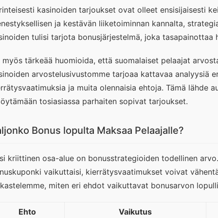
rinteisesti kasinoiden tarjoukset ovat olleet ensisijaisesti ke
nestyksellisen ja kestävän liiketoiminnan kannalta, strategian 
sinoiden tulisi tarjota bonusjärjestelmä, joka tasapainottaa h
 myös tärkeää huomioida, että suomalaiset pelaajat arvostava
sinoiden arvostelusivustomme tarjoaa kattavaa analyysiä eri
errätysvaatimuksia ja muita olennaisia ehtoja. Tämä lähde a
 löytämään tosiasiassa parhaiten sopivat tarjoukset.
ljonko Bonus lopulta Maksaa Pelaajalle?
si kriittinen osa-alue on bonusstrategioiden todellinen arvo
nuskuponki vaikuttaisi, kierrätysvaatimukset voivat vähent
rkastelemme, miten eri ehdot vaikuttavat bonusarvon lopull
Ehto
Vaikutus