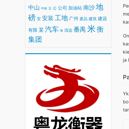
地
Pe
中山
南沙
公司
加油站
公
中铁
五
me
磅
工地
安装
广州
建设
安
废品
建筑
ka
米
汽车
衡
番禺
某
有限
清远
海
On
集团
ka
ki
ja
Pa
Yk
bo
ta