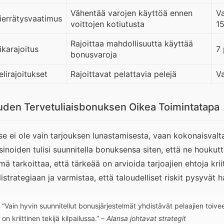
Vähentää varojen käyttöä ennen
Va
ierrätysvaatimus
voittojen kotiutusta
1
Rajoittaa mahdollisuutta käyttää
ikarajoitus
7 
bonusvaroja
elirajoitukset
Rajoittavat pelattavia pelejä
Va
den Tervetuliaisbonuksen Oikea Toimintatapa
se ei ole vain tarjouksen lunastamisesta, vaan kokonaisvalta
sinoiden tulisi suunnitella bonuksensa siten, että ne houkutte
mä tarkoittaa, että tärkeää on arvioida tarjoajien ehtoja kri
listrategiaan ja varmistaa, että taloudelliset riskit pysyvät h
“Vain hyvin suunnitellut bonusjärjestelmät yhdistävät pelaajien toiveet
on kriittinen tekijä kilpailussa.” –
Alansa johtavat strategit