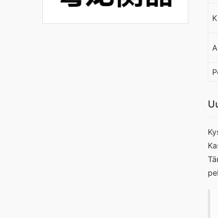
K
A
P
Uu
Ky
Ka
Tä
pe