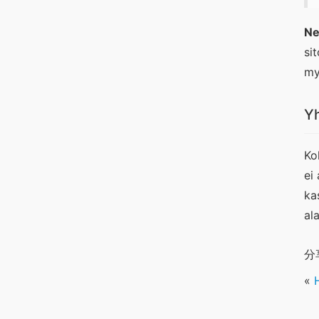
N
si
my
Y
Ko
ei
ka
al
分
«