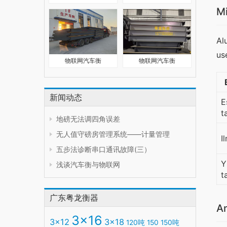
Mi
Al
us
物联网汽车衡
物联网汽车衡
新闻动态
E
t
地磅无法调四角误差
无人值守磅房管理系统——计量管理
I
五步法诊断串口通讯故障(三）
Y
浅谈汽车衡与物联网
t
广东粤龙衡器
An
3x16
3x12
3x18
120吨
150
150吨