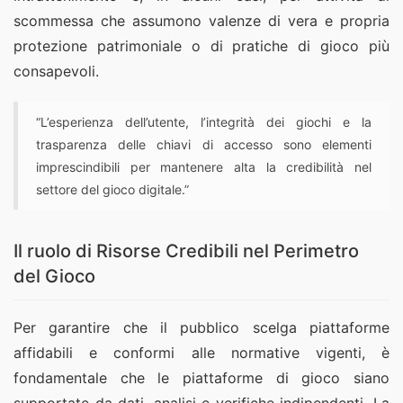
scommessa che assumono valenze di vera e propria 
protezione patrimoniale o di pratiche di gioco più 
consapevoli.
“L’esperienza dell’utente, l’integrità dei giochi e la
trasparenza delle chiavi di accesso sono elementi
imprescindibili per mantenere alta la credibilità nel
settore del gioco digitale.”
Il ruolo di Risorse Credibili nel Perimetro
del Gioco
Per garantire che il pubblico scelga piattaforme 
affidabili e conformi alle normative vigenti, è 
fondamentale che le piattaforme di gioco siano 