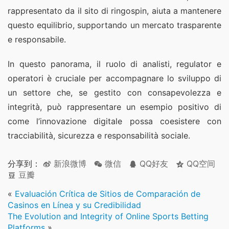
rappresentato da il sito di ringospin, aiuta a mantenere 
questo equilibrio, supportando un mercato trasparente 
e responsabile.
In questo panorama, il ruolo di analisti, regulator e 
operatori è cruciale per accompagnare lo sviluppo di 
un settore che, se gestito con consapevolezza e 
integrità, può rappresentare un esempio positivo di 
come l’innovazione digitale possa coesistere con 
tracciabilità, sicurezza e responsabilità sociale.
分享到：
新浪微博
微信
QQ好友
QQ空间
豆瓣
«
Evaluación Crítica de Sitios de Comparación de
Casinos en Línea y su Credibilidad
The Evolution and Integrity of Online Sports Betting
Platforms
»