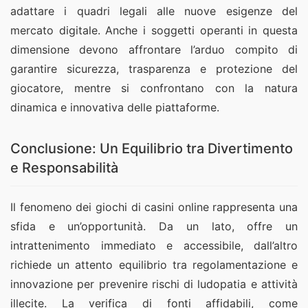
adattare i quadri legali alle nuove esigenze del 
mercato digitale. Anche i soggetti operanti in questa 
dimensione devono affrontare l’arduo compito di 
garantire sicurezza, trasparenza e protezione del 
giocatore, mentre si confrontano con la natura 
dinamica e innovativa delle piattaforme.
Conclusione: Un Equilibrio tra Divertimento
e Responsabilità
Il fenomeno dei giochi di casini online rappresenta una 
sfida e un’opportunità. Da un lato, offre un 
intrattenimento immediato e accessibile, dall’altro 
richiede un attento equilibrio tra regolamentazione e 
innovazione per prevenire rischi di ludopatia e attività 
illecite. La verifica di fonti affidabili, come 