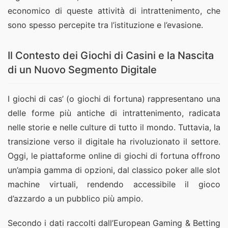
economico di queste attività di intrattenimento, che 
sono spesso percepite tra l’istituzione e l’evasione.
Il Contesto dei Giochi di Casini e la Nascita
di un Nuovo Segmento Digitale
I giochi di cas’ (o giochi di fortuna) rappresentano una 
delle forme più antiche di intrattenimento, radicata 
nelle storie e nelle culture di tutto il mondo. Tuttavia, la 
transizione verso il digitale ha rivoluzionato il settore. 
Oggi, le piattaforme online di giochi di fortuna offrono 
un’ampia gamma di opzioni, dal classico poker alle slot 
machine virtuali, rendendo accessibile il gioco 
d’azzardo a un pubblico più ampio.
Secondo i dati raccolti dall’European Gaming & Betting 