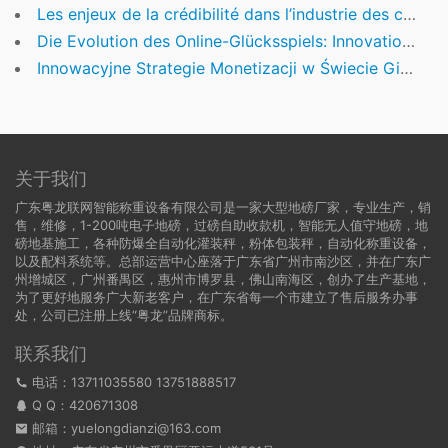
Les enjeux de la crédibilité dans l’industrie des casinos en ligne : une analyse sectorielle
Die Evolution des Online-Glücksspiels: Innovationen, Regulierung und Vertrauen
Innowacyjne Strategie Monetizacji w Świecie Gier i Rozrywki Online
关于我们
广东粤龙联网智能称重设备有限公司是一家大型地磅厂家，专业生产，销
售，维修，1-200吨电子地磅，过磅自助收款机，智能无人值守地磅，地
磅地基施工，各种防爆全自动化灌装秤，粉体包装秤，自动化称重设备，
以及配料系统等。总部运营中心座落于广东省广州市南沙区，并在广东广
州增城区，广州番禺区，惠州市博罗县，佛山南海区，创办了生产基地，
为了更好地服务广大新老客户，在广东省每一个市建立了售后服务办事
处，公司已注册上线“粤龙”品牌商标。
联系我们
电话：13711035580 13751888517
Q Q：
420671308
邮箱：yuelongdianzi@163.com