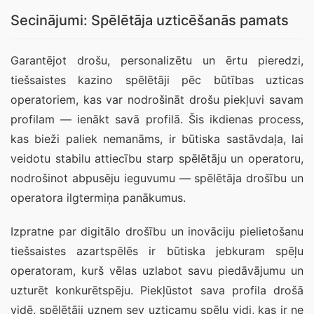
Secinājumi: Spēlētāja uzticēšanās pamats
Garantējot drošu, personalizētu un ērtu pieredzi, 
tiešsaistes kazino spēlētāji pēc būtības uzticas 
operatoriem, kas var nodrošināt drošu piekļuvi savam 
profilam — 
ienākt savā profilā
. Šis ikdienas process, 
kas bieži paliek nemanāms, ir būtiska sastāvdaļa, lai 
veidotu stabilu attiecību starp spēlētāju un operatoru, 
nodrošinot abpusēju ieguvumu — spēlētāja drošību un 
operatora ilgtermiņa panākumus.
Izpratne par digitālo drošību un inovāciju pielietošanu
tiešsaistes azartspēlēs ir būtiska jebkuram spēļu
operatoram, kurš vēlas uzlabot savu piedāvājumu un
uzturēt konkurētspēju. Piekļūstot sava profila drošā
vidē, spēlētāji uzņem sev uzticamu spēļu vidi, kas ir ne