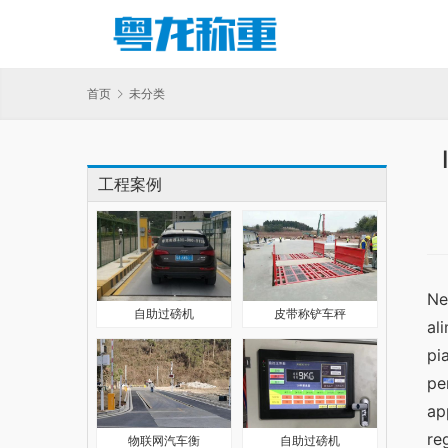
首页
未分类
工程案例
Ne
自助过磅机
皮带称铲车秤
al
pi
pe
ap
re
物联网汽车衡
自助过磅机