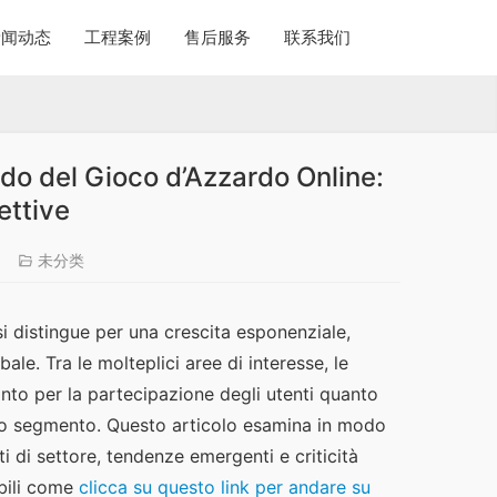
新闻动态
工程案例
售后服务
联系我们
ondo del Gioco d’Azzardo Online:
ettive
5
未分类
si distingue per una crescita esponenziale, 
ale. Tra le molteplici aree di interesse, le 
nto per la partecipazione degli utenti quanto 
sto segmento. Questo articolo esamina in modo 
i di settore, tendenze emergenti e criticità 
bili come 
clicca su questo link per andare su 