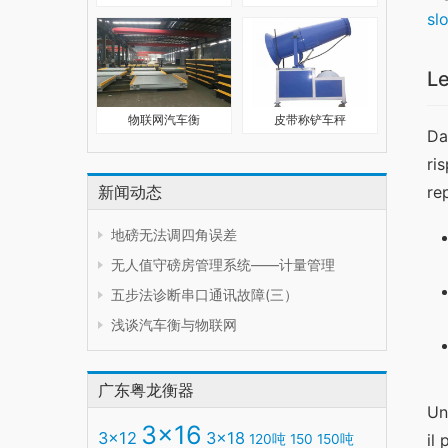
sl
Le
物联网汽车衡
皮带称铲车秤
Da
ri
新闻动态
re
地磅无法调四角误差
无人值守磅房管理系统——计量管理
五步法诊断串口通讯故障(三）
浅谈汽车衡与物联网
广东粤龙衡器
Un
3x16
3x12
3x18
il
120吨
150
150吨