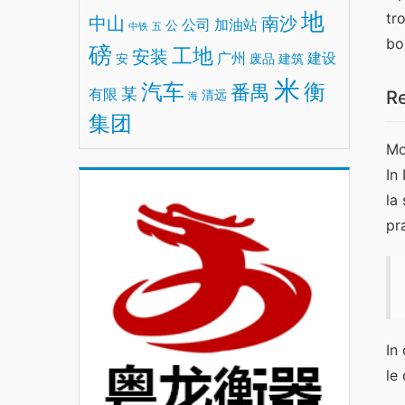
地
tr
中山
南沙
公司
加油站
公
中铁
五
bo
磅
工地
安装
广州
建设
安
废品
建筑
米
汽车
衡
番禺
某
有限
Re
清远
海
集团
Mo
In
la
pr
In
le