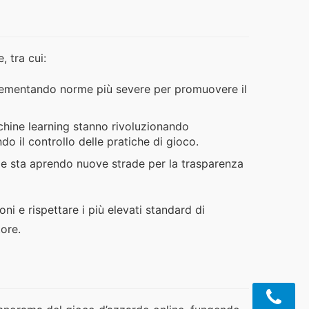
, tra cui:
lementando norme più severe per promuovere il
machine learning stanno rivoluzionando
do il controllo delle pratiche di gioco.
ie sta aprendo nuove strade per la trasparenza
i e rispettare i più elevati standard di 
tore.