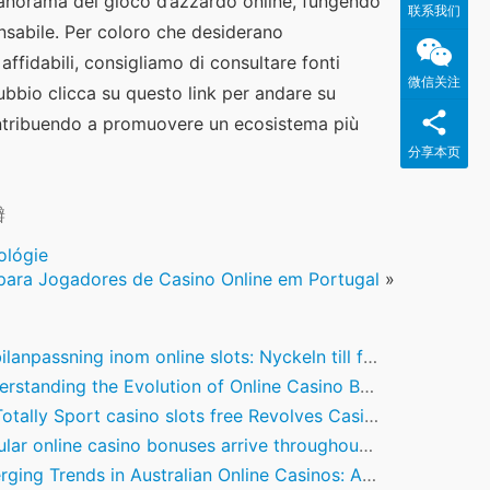
panorama del gioco d’azzardo online, fungendo 
联系我们
sabile. Per coloro che desiderano 
affidabili, consigliamo di consultare fonti 
微信关注
ubbio clicca su questo link per andare su 
ontribuendo a promuovere un ecosistema più 
分享本页
瓣
ológie
 para Jogadores de Casino Online em Portugal
»
npassning inom online slots: Nyckeln till framtidens spelupplevelse
nding the Evolution of Online Casino Bonuses: Strategies for Australian Players in 2024
ally Sport casino slots free Revolves Casinos No deposit & No Choice
line casino bonuses arrive throughout the year and when significant holidays otherwise major incidents arrive
ng Trends in Australian Online Casinos: A Strategic Perspective