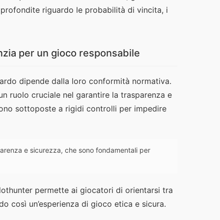
rofondite riguardo le probabilità di vincita, i 
nzia per un gioco responsabile
zardo dipende dalla loro conformità normativa. 
n ruolo cruciale nel garantire la trasparenza e 
ono sottoposte a rigidi controlli per impedire 
sparenza e sicurezza, che sono fondamentali per
othunter permette ai giocatori di orientarsi tra 
endo così un’esperienza di gioco etica e sicura.