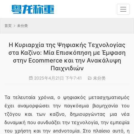
首页
未分类
Η Κυριαρχία της Ψηφιακής Τεχνολογίας
στα Καζίνο: Μία Επισκόπηση με Έμφαση
στην Ecommerce και την Ανακάλυψη
Παιχνιδιών
2025年4月21日 下午7:41
未分类
Τα τελευταία χρόνια, ο ψηφιακός μετασχηματισμός 
έχει αναμορφώσει την παγκόσμια βιομηχανία του 
τζόγου και των καζίνο, δημιουργώντας μια νέα 
δυναμική που συνδυάζει την τεχνολογία, την εμπειρία 
του χρήστη και την andνοτομία. Στο πλαίσιο αυτό, η 