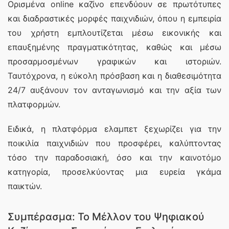
Ορισμένα online καζίνο επενδύουν σε πρωτότυπες 
και διαδραστικές μορφές παιχνιδιών, όπου η εμπειρία 
του χρήστη εμπλουτίζεται μέσω εικονικής και 
επαυξημένης πραγματικότητας, καθώς και μέσω 
προσαρμοσμένων γραφικών και ιστοριών. 
Ταυτόχρονα, η εύκολη πρόσβαση και η διαθεσιμότητα 
24/7 αυξάνουν τον ανταγωνισμό και την αξία των 
πλατφορμών.
Ειδικά, η πλατφόρμα ελαμπετ ξεχωρίζει για την 
ποικιλία παιχνιδιών που προσφέρει, καλύπτοντας 
τόσο την παραδοσιακή, όσο και την καινοτόμο 
κατηγορία, προσελκύοντας μια ευρεία γκάμα 
παικτών.
Συμπέρασμα: Το Μέλλον του Ψηφιακού