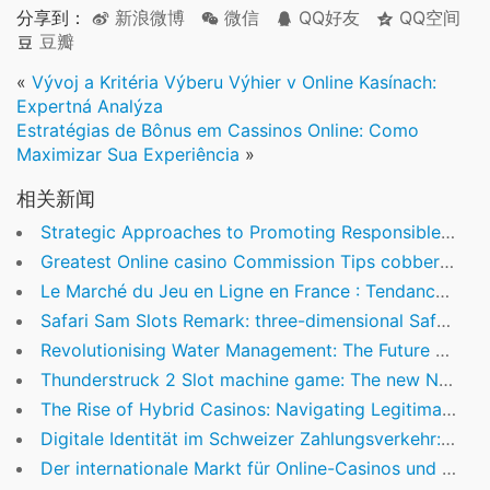
分享到：
新浪微博
微信
QQ好友
QQ空间
豆瓣
«
Vývoj a Kritéria Výberu Výhier v Online Kasínach:
Expertná Analýza
Estratégias de Bônus em Cassinos Online: Como
Maximizar Sua Experiência
»
相关新闻
Strategic Approaches to Promoting Responsible Online Gambling in New Zealand
Greatest Online casino Commission Tips cobber casino login mobile 2026 Safe deposit Alternatives
Le Marché du Jeu en Ligne en France : Tendances, Régulation et Innovation
Safari Sam Slots Remark: three-dimensional Safari Step, Incentives hot seven casino & Victories
Revolutionising Water Management: The Future of Smart Water Technologies
Thunderstruck 2 Slot machine game: The new Norse Gods slot online Pharaohs Gold 3 Honor Their! Carson’s Journey
The Rise of Hybrid Casinos: Navigating Legitimacy and Innovation in Digital Gaming
Digitale Identität im Schweizer Zahlungsverkehr: Trends, Herausforderungen und Lösungen
Der internationale Markt für Online-Casinos und Glücksspiele befindet sich im ständigen Wandel. Mit