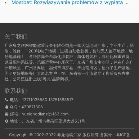
Mostbet: Rozwiązywanie problemów z wypłatą Blik
关于我们
广东粤龙联网智能称重设备有限公司是一家大型地磅厂家，专业生产，销
售，维修，1-200吨电子地磅，过磅自助收款机，智能无人值守地磅，地
磅地基施工，各种防爆全自动化灌装秤，粉体包装秤，自动化称重设备，
以及配料系统等。总部运营中心座落于广东省广州市南沙区，并在广东广
州增城区，广州番禺区，惠州市博罗县，佛山南海区，创办了生产基地，
为了更好地服务广大新老客户，在广东省每一个市建立了售后服务办事
处，公司已注册上线“粤龙”品牌商标。
联系我们
电话：13711035580 13751888517
Q Q：
420671308
邮箱：yuelongdianzi@163.com
地址：广东省广州市番禺区亚运大道531号
Copyright © 2002-2022
粤龙地磅厂家
版权所有 备案号：
粤ICP备