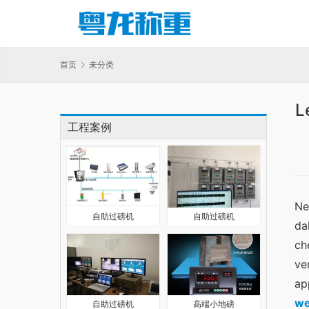
首页
未分类
L
工程案例
Ne
自助过磅机
自助过磅机
da
ch
ve
ap
we
自助过磅机
高端小地磅