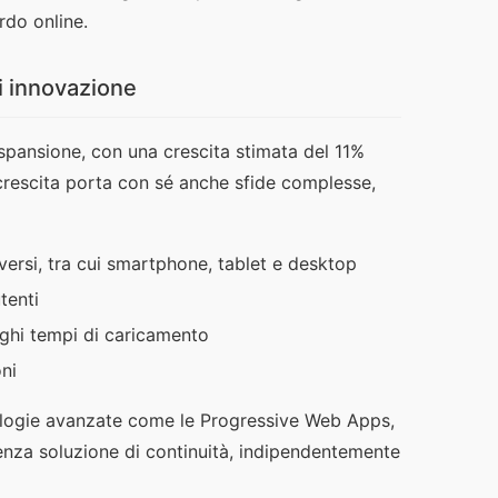
rdo online.
di innovazione
espansione, con una crescita stimata del 11% 
 crescita porta con sé anche sfide complesse, 
diversi, tra cui smartphone, tablet e desktop
tenti
nghi tempi di caricamento
oni
nologie avanzate come le Progressive Web Apps, 
enza soluzione di continuità, indipendentemente 