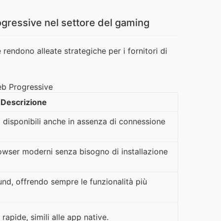
ogressive nel settore del gaming
rendono alleate strategiche per i fornitori di 
eb Progressive
Descrizione
 disponibili anche in assenza di connessione
browser moderni senza bisogno di installazione
nd, offrendo sempre le funzionalità più
rapide, simili alle app native.