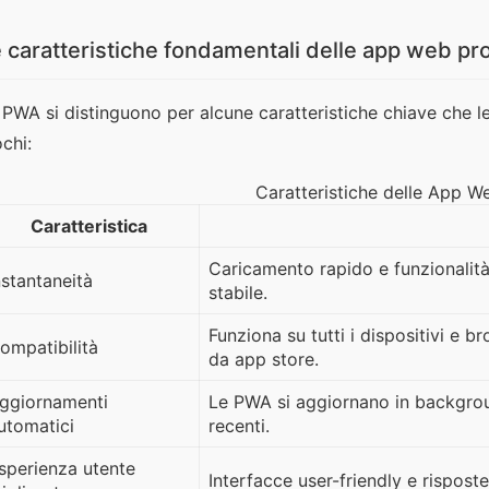
 caratteristiche fondamentali delle app web pr
 PWA si distinguono per alcune caratteristiche chiave che le 
ochi:
Caratteristiche delle App W
Caratteristica
Caricamento rapido e funzionalità
nstantaneità
stabile.
Funziona su tutti i dispositivi e 
ompatibilità
da app store.
ggiornamenti
Le PWA si aggiornano in backgrou
utomatici
recenti.
sperienza utente
Interfacce user-friendly e risposte 