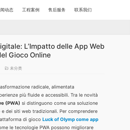
新闻动态
工程案例
售后服务
联系我们
igitale: L’Impatto delle App Web
del Gioco Online
3
未分类
rasformazione radicale, alimentata 
ienze più fluide e accessibili. Tra le novità 
ve (PWA)
 si distinguono come una soluzione 
e e dei siti web tradizionali. Per comprendere 
iattaforma di gioco 
Luck of Olymp come app 
ome le tecnologie PWA possono migliorare 