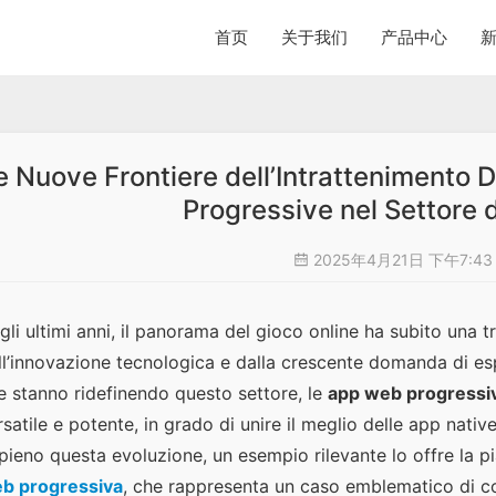
首页
关于我们
产品中心
e Nuove Frontiere dell’Intrattenimento D
Progressive nel Settore 
2025年4月21日 下午7:4
gli ultimi anni, il panorama del gioco online ha subito una t
ll’innovazione tecnologica e dalla crescente domanda di esper
e stanno ridefinendo questo settore, le 
app web progressi
rsatile e potente, in grado di unire il meglio delle app nativ
pieno questa evoluzione, un esempio rilevante lo offre la p
b progressiva
, che rappresenta un caso emblematico di c