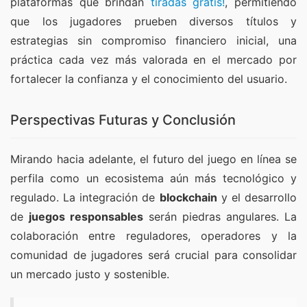
plataformas que brindan 
tiradas gratis!
, permitiendo 
que los jugadores prueben diversos títulos y 
estrategias sin compromiso financiero inicial, una 
práctica cada vez más valorada en el mercado por 
fortalecer la confianza y el conocimiento del usuario.
Perspectivas Futuras y Conclusión
Mirando hacia adelante, el futuro del juego en línea se 
perfila como un ecosistema aún más tecnológico y 
regulado. La integración de 
blockchain
 y el desarrollo 
de 
juegos responsables
 serán piedras angulares. La 
colaboración entre reguladores, operadores y la 
comunidad de jugadores será crucial para consolidar 
un mercado justo y sostenible.