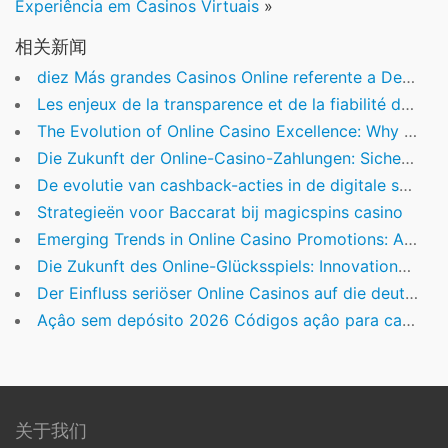
Experiência em Casinos Virtuais
»
相关新闻
diez Más grandes Casinos Online referente a De cualquier parte del mundo Consejero Actualizada 2025
Les enjeux de la transparence et de la fiabilité dans l’industrie du jeu en ligne : le cas des plateformes françaises
The Evolution of Online Casino Excellence: Why Premium Platforms Outperform
Die Zukunft der Online-Casino-Zahlungen: Sicherheit, Schnelligkeit und Innovation
De evolutie van cashback-acties in de digitale speldetailhandel: Een strategisch overzicht
Strategieën voor Baccarat bij magicspins casino
Emerging Trends in Online Casino Promotions: An Analytical Perspective
Die Zukunft des Online-Glücksspiels: Innovationen, Sicherheit und Vertrauenswürdigkeit
Der Einfluss seriöser Online Casinos auf die deutsche Glücksspielbranche
Açâo sem depósito 2026 Códigos açâo para casinos online
关于我们