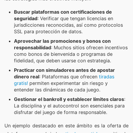
Buscar plataformas con certificaciones de
seguridad
: Verificar que tengan licencias en
jurisdicciones reconocidas, así como protocolos
SSL para protección de datos.
Aprovechar las promociones y bonos con
responsabilidad
: Muchos sitios ofrecen incentivos
como bonos de bienvenida o programas de
fidelidad, que deben usarse con estrategia.
Practicar con simuladores antes de apostar
dinero real
: Plataformas que ofrecen
tiradas
gratis!
permiten experimentar sin riesgo y
entender las dinámicas de cada juego.
Gestionar el bankroll y establecer límites claros
:
La disciplina y el autocontrol son esenciales para
disfrutar del juego de forma responsable.
Un ejemplo destacado en este ámbito es la oferta de 