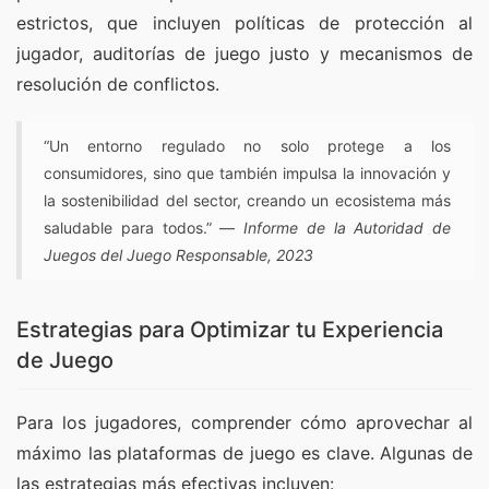
estrictos, que incluyen políticas de protección al 
jugador, auditorías de juego justo y mecanismos de 
resolución de conflictos.
“Un entorno regulado no solo protege a los
consumidores, sino que también impulsa la innovación y
la sostenibilidad del sector, creando un ecosistema más
saludable para todos.” —
Informe de la Autoridad de
Juegos del Juego Responsable, 2023
Estrategias para Optimizar tu Experiencia
de Juego
Para los jugadores, comprender cómo aprovechar al 
máximo las plataformas de juego es clave. Algunas de 
las estrategias más efectivas incluyen: