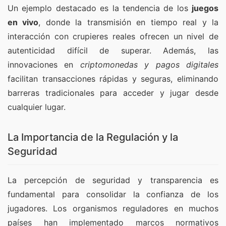
Un ejemplo destacado es la tendencia de los 
juegos 
en vivo
, donde la transmisión en tiempo real y la 
interacción con crupieres reales ofrecen un nivel de 
autenticidad difícil de superar. Además, las 
innovaciones en 
criptomonedas y pagos digitales
facilitan transacciones rápidas y seguras, eliminando 
barreras tradicionales para acceder y jugar desde 
cualquier lugar.
La Importancia de la Regulación y la
Seguridad
La percepción de seguridad y transparencia es 
fundamental para consolidar la confianza de los 
jugadores. Los organismos reguladores en muchos 
países han implementado marcos normativos 