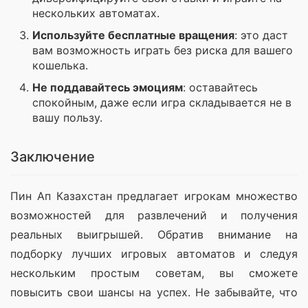
нескольких автоматах.
Используйте бесплатные вращения
: это даст
вам возможность играть без риска для вашего
кошелька.
Не поддавайтесь эмоциям
: оставайтесь
спокойным, даже если игра складывается не в
вашу пользу.
Заключение
Пин Ап Казахстан предлагает игрокам множество 
возможностей для развлечений и получения 
реальных выигрышей. Обратив внимание на 
подборку лучших игровых автоматов и следуя 
нескольким простым советам, вы сможете 
повысить свои шансы на успех. Не забывайте, что 