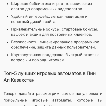
Широкая библиотека игр: от классических
слотов до современных видеослотов.
Удобный интерфейс: легкая навигация и
понятный дизайн сайта.
Привлекательные бонусы: стартовые бонусы,
кэшбэк и акции для постоянных клиентов.
Безопасность: лицензированное программное
обеспечение, защита данных пользователей.
Круглосуточная поддержка: быстрый ответ на
вопросы и помощь игрокам.
Топ-5 лучших игровых автоматов в Пин
Ап Казахстан
Теперь давайте рассмотрим самые популярные и 
прибыльные игровые автоматы, которые вы 