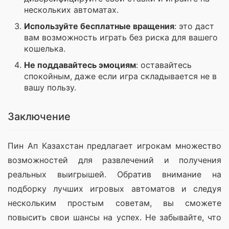
нескольких автоматах.
Используйте бесплатные вращения
: это даст
вам возможность играть без риска для вашего
кошелька.
Не поддавайтесь эмоциям
: оставайтесь
спокойным, даже если игра складывается не в
вашу пользу.
Заключение
Пин Ап Казахстан предлагает игрокам множество 
возможностей для развлечений и получения 
реальных выигрышей. Обратив внимание на 
подборку лучших игровых автоматов и следуя 
нескольким простым советам, вы сможете 
повысить свои шансы на успех. Не забывайте, что 