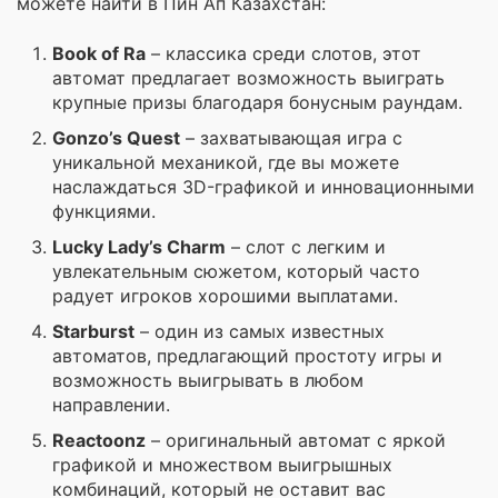
можете найти в Пин Ап Казахстан:
Book of Ra
– классика среди слотов, этот
автомат предлагает возможность выиграть
крупные призы благодаря бонусным раундам.
Gonzo’s Quest
– захватывающая игра с
уникальной механикой, где вы можете
наслаждаться 3D-графикой и инновационными
функциями.
Lucky Lady’s Charm
– слот с легким и
увлекательным сюжетом, который часто
радует игроков хорошими выплатами.
Starburst
– один из самых известных
автоматов, предлагающий простоту игры и
возможность выигрывать в любом
направлении.
Reactoonz
– оригинальный автомат с яркой
графикой и множеством выигрышных
комбинаций, который не оставит вас