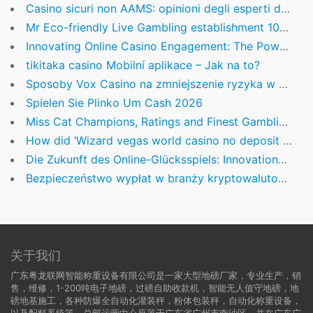
Casino sicuri non AAMS: opinioni degli esperti del settore
Mr Eco-friendly Live Gambling establishment 100% Added bonus $1 put golden tank for your fish around 100$ £!2026
Innovating Online Casino Engagement: The Power of Welcome Packages in Player Acquisition
tikitaka casino Mobilní aplikace – Jak na to?
Sposoby Vox Casino na zmniejszenie ryzyka w zakładach sportowych
Spielen Sie Plinko Um Cash 2026
Miss Cat Champions, Ratings and Finest Gambling slot Starburst enterprises
How did ‘Wizard vegas world casino no deposit code from Oz’ food to your its 1939 launch? La Minutes
Die Zukunft des Online-Glücksspiels: Innovationen, Regulierung und das Nutzererlebnis
Bezpieczeństwo wypłat w branży kryptowalutowej: Kluczowe aspekty i najlepsze praktyki
关于我们
广东粤龙联网智能称重设备有限公司是一家大型地磅厂家，专业生产，销
售，维修，1-200吨电子地磅，过磅自助收款机，智能无人值守地磅，地
磅地基施工，各种防爆全自动化灌装秤，粉体包装秤，自动化称重设备，