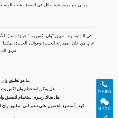
وحتى مع وجود عدة بدائل في السوق، شجع المستخدمون الجدد على تجربة “وان اكس بت” نظرًا لما يقدمه من فوائد حقيقية.
فريق الدعم الفني مزيدًا من الطمأنينة للمستخدمين، مما يجعله خيارًا مثاليًا للجميع.
هو تطبيق مخصص لتحميل الملفات وتحسين أداء الإنترنت.
ما هو تطبيق وان
نعم، التطبيق متوافق مع معظم أنظمة التشغيل.
هل يمكن استخدام وان اكس بت ع
联系我们
التطبيق مجاني، ولكن قد تتوفر ميزات إضافية مدفوعة.
هل هناك رسوم استخدام لتطبيق و
كيف أستطيع الحصول على دعم فني لتطبيق وان 
微信关注