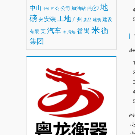
地
中山
南沙
公司
加油站
公
中铁
五
磅
工地
安装
广州
建设
安
废品
建筑
米
汽车
衡
番禺
某
有限
清远
海
集团
هم
تعتبر آراء وتجارب المستخدمين من أهم جوانب نجاح أي تطبيق. وقد أبدى العديد من مستخدمي “وان اكس بت” آراء إيجابية حول 
ميزاته وسهولة استخدامه. حيث أشار البعض إلى زيادة ملحوظة في سرعة التنزيل، بينما أعجب آخرون بواجهة الاستخدام الجديدة. 