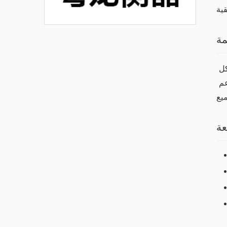
مة
في النهاية، يعد تطبيق “وان اكس بت” خيارًا ممتازًا للأشخاص الذين يبحثون عن تحسين تجربة التنزيل واستخدام الإنترنت بشكل 
عام. من خلال مميزاته الجديدة وفوائده العديدة، يمكننا القول إنه من الضروري تجربته. توفر واجهته سهلة الاستخدام وكذلك دعم 
عة