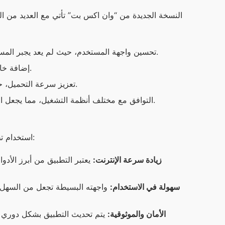
تحسين واجهة المستخدم، حيث لم يعد يجبر المستخدمون على البحث عن الإعدادات بل يمكنهم الوصول إليها بسهولة.
إضافة خاصية التنزيل المتعدد، مما يسمح لك بتحميل عدة ملفات في آن واحد.
تعزيز سرعة التحميل، حيث تم تحسين الخوارزميات بشكل كبير مما يزيد من سرعة التنزيل.
التوافق مع مختلف أنظمة التشغيل، مما يجعل التطبيق متاحاً لمحبي التقنية بغض النظر عن الجهاز الذي يستخدمونه.
استخدام تطبيق “وان اكس بت” يوفر عدة فوائد للمستخدمين. ومن أبرز هذه الفوائد:
زيادة سرعة الإنترنت:
يعتبر التطبيق من أبرز الأدو
سهولة في الاستخدام:
واجهته البسيطة تجعل من السهل 
الأمان والموثوقية:
يتم تحديث التطبيق بشكل دوري ل