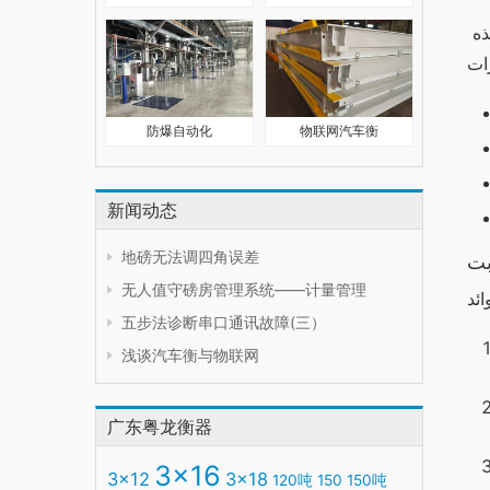
النسخة الجديدة من “وان اكس بت” تأتي مع العديد من المميزات الجديدة التي تجعلها أكثر فائدة للمستخدمين. إليك بعض من هذه 
防爆自动化
物联网汽车衡
新闻动态
地磅无法调四角误差
بت
无人值守磅房管理系统——计量管理
五步法诊断串口通讯故障(三）
浅谈汽车衡与物联网
广东粤龙衡器
3x16
3x12
3x18
120吨
150
150吨