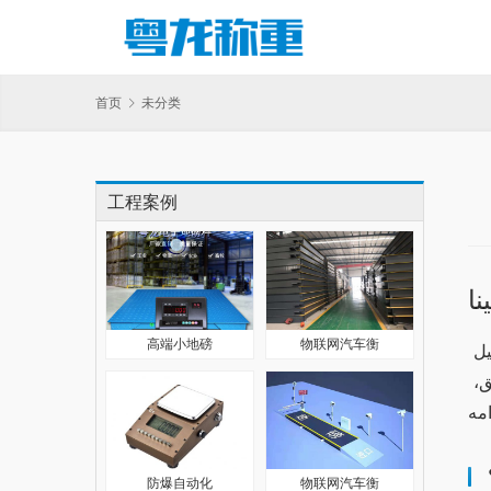
首页
未分类
工程案例
نا
高端小地磅
物联网汽车衡
في عالم التكنولوجيا الرقمية، يعتبر تطبيق “وان اكس بت” من الخيارات الشائعة بين المستخدمين. يسمح لك هذا التطبيق بتحميل 
ملفات معينة وتحسين أداء جهازك. في هذا المقال، سوف نستعرض أبرز المميزات الجديدة التي تم إضافتها في تحديثات التطبيق، 
防爆自动化
物联网汽车衡