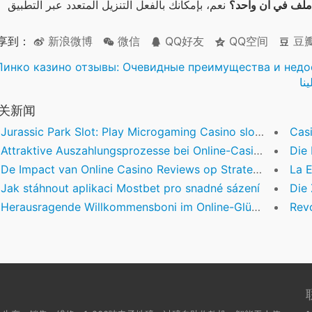
ملف في آن واحد؟
享到：
新浪微博
微信
QQ好友
QQ空间
豆
Пинко казино отзывы: Очевидные преимущества и недо
نا
关新闻
Jurassic Park Slot: Play Microgaming Casino slot games On the web
Casin
Attraktive Auszahlungsprozesse bei Online-Casinos: Ein Expertenüberblick
Die Evol
De Impact van Online Casino Reviews op Strategisch Besluitvorming van Gamers en Industry Standards
La Evolu
Jak stáhnout aplikaci Mostbet pro snadné sázení
Die Zuku
Herausragende Willkommensboni im Online-Glücksspiel: Ein Branchenüberblick
Revolut