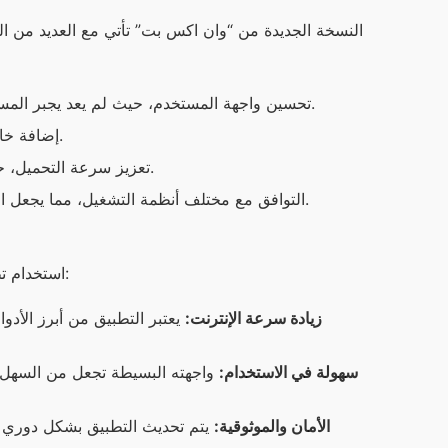
تحسين واجهة المستخدم، حيث لم يعد يجبر المستخدمون على البحث عن الإعدادات بل يمكنهم الوصول إليها بسهولة.
إضافة خاصية التنزيل المتعدد، مما يسمح لك بتحميل عدة ملفات في آن واحد.
تعزيز سرعة التحميل، حيث تم تحسين الخوارزميات بشكل كبير مما يزيد من سرعة التنزيل.
التوافق مع مختلف أنظمة التشغيل، مما يجعل التطبيق متاحاً لمحبي التقنية بغض النظر عن الجهاز الذي يستخدمونه.
استخدام تطبيق “وان اكس بت” يوفر عدة فوائد للمستخدمين. ومن أبرز هذه الفوائد:
زيادة سرعة الإنترنت:
يعتبر التطبيق من أبرز الأدو
سهولة في الاستخدام:
واجهته البسيطة تجعل من السهل 
الأمان والموثوقية:
يتم تحديث التطبيق بشكل دوري ل