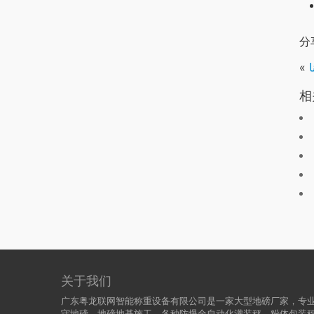
分
ا
«
相
关于我们
广东粤龙联网智能称重设备有限公司是一家大型地磅厂家，专业
守地磅，地磅地基施工，各种防爆全自动化灌装秤，粉体包装