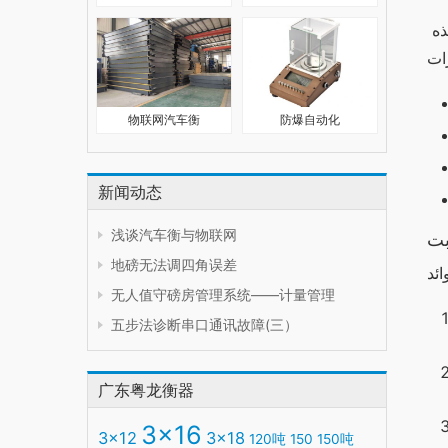
النسخة الجديدة من “وان اكس بت” تأتي مع العديد من المميزات الجديدة التي تجعلها أكثر فائدة للمستخدمين. إليك بعض من هذه 
物联网汽车衡
防爆自动化
新闻动态
浅谈汽车衡与物联网
بت
地磅无法调四角误差
无人值守磅房管理系统——计量管理
五步法诊断串口通讯故障(三）
广东粤龙衡器
3x16
3x12
3x18
120吨
150
150吨