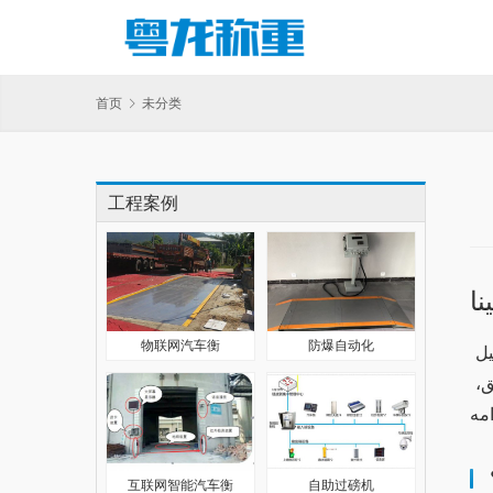
首页
未分类
工程案例
نا
物联网汽车衡
防爆自动化
في عالم التكنولوجيا الرقمية، يعتبر تطبيق “وان اكس بت” من الخيارات الشائعة بين المستخدمين. يسمح لك هذا التطبيق بتحميل 
ملفات معينة وتحسين أداء جهازك. في هذا المقال، سوف نستعرض أبرز المميزات الجديدة التي تم إضافتها في تحديثات التطبيق، 
互联网智能汽车衡
自助过磅机