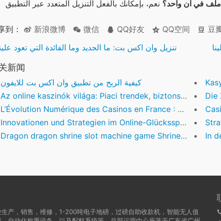
ملف في آن واحد؟
享到：
新浪微博
微信
QQ好友
QQ空间
豆
نا
تنزيل وان اكس بت: ما الجديد وما الفائدة التي تعود علين
关新闻
Kasy
كيفية الربح من تطبيق وان اكس بت للايفون
Az online kaszinók világa: Piaci trendek, biztonság és innováció
Die Zuku
L’Évolution Numérique des Casinos en France : La Crédibilité et l’Innovation
Casino inte m
Innovationen und Strategien im Online-Glücksspiel 2024: Der Weg zu verantwortungsvollem Spiel
Strategie
Dragon dragon shrine slot machine game Shrine Position
In den l
生产，销售，维修，1-200吨电子地磅，过磅自助收款机，智能无人值
秤，自动化称重设备，以及配料系统等。总部运营中心座落于广东省广州