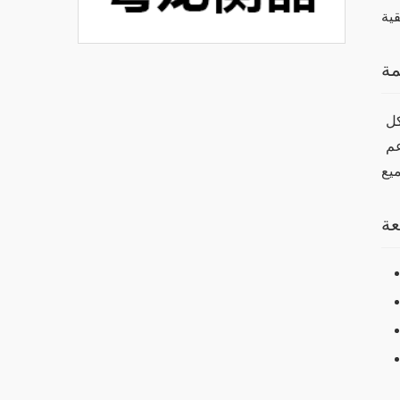
مة
في النهاية، يعد تطبيق “وان اكس بت” خيارًا ممتازًا للأشخاص الذين يبحثون عن تحسين تجربة التنزيل واستخدام الإنترنت بشكل 
عام. من خلال مميزاته الجديدة وفوائده العديدة، يمكننا القول إنه من الضروري تجربته. توفر واجهته سهلة الاستخدام وكذلك دعم 
عة