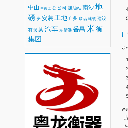
地
中山
南沙
公司
加油站
公
中铁
五
磅
工地
安装
广州
建设
安
废品
建筑
米
汽车
衡
番禺
某
有限
清远
海
集团
هم
تعتبر آراء وتجارب المستخدمين من أهم جوانب نجاح أي تطبيق. وقد أبدى العديد من مستخدمي “وان اكس بت” آراء إيجابية حول 
ميزاته وسهولة استخدامه. حيث أشار البعض إلى زيادة ملحوظة في سرعة التنزيل، بينما أعجب آخرون بواجهة الاستخدام الجديدة. 