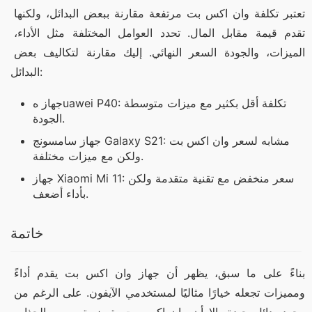
تعتبر تكلفة وان اكس بت مرتفعة مقارنة ببعض البدائل، ولكنها 
تقدم قيمة مقابل المال. تحدد العوامل المختلفة مثل الأداء، 
الميزات، والجودة السعر النهائي. إليك مقارنة لتكاليف بعض 
البدائل:
جهاز هuawei P40: تكلفة أقل بكثير مع ميزات متوسطة
الجودة.
جهاز سامسونج Galaxy S21: مشابه لسعر وان اكس بت
ولكن مع ميزات مختلفة.
جهاز Xiaomi Mi 11: سعر منخفض مع تقنية متقدمة ولكن
بأداء أضعف.
خاتمة
بناءً على ما سبق، يظهر أن جهاز وان اكس بت يقدم أداءً 
ومميزات تجعله خيارًا مثاليًا لمستخدمي الآيفون. على الرغم من 