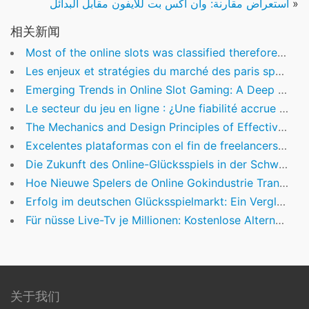
»
استعراض مقارنة: وان اكس بت للايفون مقابل البدائل
相关新闻
Most of the online slots was classified therefore it is simple to browse as a consequence of the latest local casino
Les enjeux et stratégies du marché des paris sportifs en France : une analyse approfondie
Emerging Trends in Online Slot Gaming: A Deep Dive into Innovation and Player Engagement
Le secteur du jeu en ligne : ¿Une fiabilité accrue grâce aux plateformes d’information spécialisées?
The Mechanics and Design Principles of Effective Loyalty Programs
Excelentes plataformas con el fin de freelancers referente a Argentina
Die Zukunft des Online-Glücksspiels in der Schweiz: Innovationen, Regulierung und Technologie
Hoe Nieuwe Spelers de Online Gokindustrie Transformeren: Een Diepgaande Analyse
Erfolg im deutschen Glücksspielmarkt: Ein Vergleich der führenden Anbieter
Für nüsse Live-Tv je Millionen: Kostenlose Alternativen zum Kabelfernsehen
关于我们