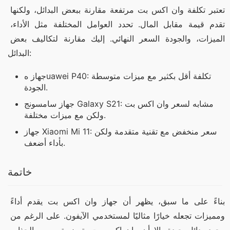
تعتبر تكلفة وان اكس بت مرتفعة مقارنة ببعض البدائل، ولكنها 
تقدم قيمة مقابل المال. تحدد العوامل المختلفة مثل الأداء، 
الميزات، والجودة السعر النهائي. إليك مقارنة لتكاليف بعض 
البدائل:
جهاز هuawei P40: تكلفة أقل بكثير مع ميزات متوسطة
الجودة.
جهاز سامسونج Galaxy S21: مشابه لسعر وان اكس بت
ولكن مع ميزات مختلفة.
جهاز Xiaomi Mi 11: سعر منخفض مع تقنية متقدمة ولكن
بأداء أضعف.
خاتمة
بناءً على ما سبق، يظهر أن جهاز وان اكس بت يقدم أداءً 
ومميزات تجعله خيارًا مثاليًا لمستخدمي الآيفون. على الرغم من 