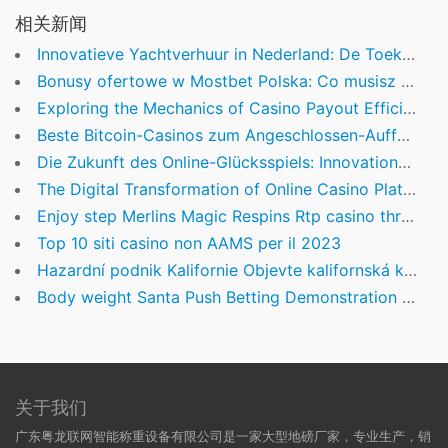
相关新闻
Innovatieve Yachtverhuur in Nederland: De Toekomst van Luxe Zeilbeleving
Bonusy ofertowe w Mostbet Polska: Co musisz wiedzieć
Exploring the Mechanics of Casino Payout Efficiency
Beste Bitcoin-Casinos zum Angeschlossen-Aufführen im Zweiter monat des jahres 2026
Die Zukunft des Online-Glücksspiels: Innovationen, Herausforderungen und bewährte Strategien
The Digital Transformation of Online Casino Platforms: Exploring Innovation and Accessibility
Enjoy step Merlins Magic Respins Rtp casino three,888+ 100 percent free Ports No Install
Top 10 siti casino non AAMS per il 2023
Hazardní podnik Kalifornie Objevte kalifornská kasina v soudní síni na internetu
Body weight Santa Push Betting Demonstration and you casino Queen Of Hearts will Position Opinion
关于我们
广东粤龙联网智能称重设备有限公司是一家大型地磅厂家，专业生产，销