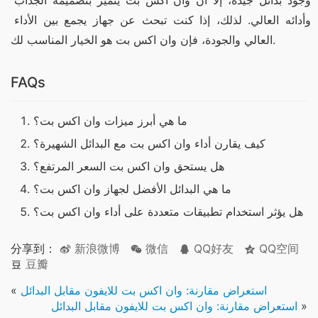
وجود بدائل جيدة، إلا أن وان اكس بت يتميز بتصميمه الجذاب 
وأدائه العالي. لذلك، إذا كنت تبحث عن جهاز يجمع بين الأداء 
العالي والجودة، فإن وان اكس بت هو الخيار المناسب لك.
FAQs
ما هي أبرز ميزات وان اكس بت؟
كيف يقارن أداء وان اكس بت مع البدائل الشهيرة؟
هل يستحق وان اكس بت السعر المرتفع؟
ما هي البدائل الأفضل لجهاز وان اكس بت؟
هل يؤثر استخدام تطبيقات متعددة على أداء وان اكس بت؟
分享到：
新浪微博
微信
QQ好友
QQ空间
豆瓣
استعراض مقارنة: وان اكس بت للايفون مقابل البدائل
«
»
استعراض مقارنة: وان اكس بت للايفون مقابل البدائل