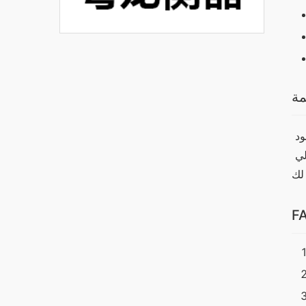
مة
بناءً على ما سبق، يظهر أن جهاز وان اكس بت يقدم أداءً ومميزات تجعله خيارًا مثاليًا لمستخدمي الآيفون. على الرغم من وجود 
بدائل جيدة، إلا أن وان اكس بت يتميز بتصميمه الجذاب وأدائه العالي. لذلك، إذا كنت تبحث عن جهاز يجمع بين الأداء العالي 
F