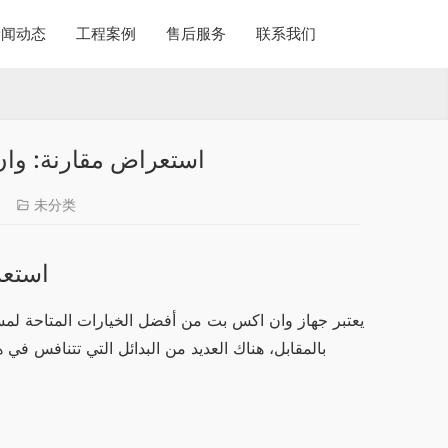
新闻动态
工程案例
售后服务
联系我们
استعراض مقارنة: وان
6
未分类
استعر