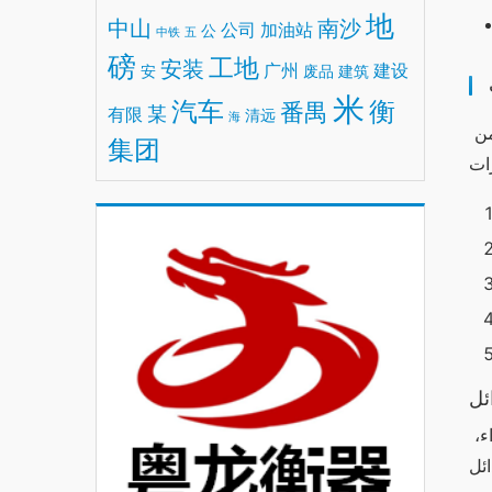
地
中山
南沙
公司
加油站
公
中铁
五
磅
工地
安装
广州
建设
安
废品
建筑
米
汽车
衡
番禺
某
有限
清远
海
يحتوي جهاز وان اكس بت على مجموعة من الميزات الفريدة التي تميزه عن البدائل الأخرى، مما يجعله خيارًا مثاليًا للعديد من 
集团
ئل
تعتبر تكلفة وان اكس بت مرتفعة مقارنة ببعض البدائل، ولكنها تقدم قيمة مقابل المال. تحدد العوامل المختلفة مثل الأداء، 