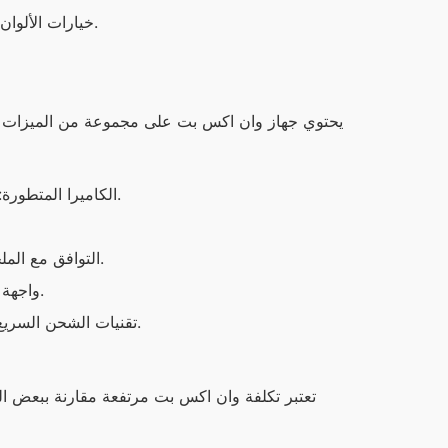
خيارات الألوان: يوجد لدى وان اكس بت خيارات ألوان متنوعة تناسب جميع الأذواق.
الكاميرا المتطورة: كاميرا بدقة عالية مما يتيح تصوير صور ومقاطع فيديو عالية الجودة.
التوافق مع الملحقات: يعمل بشكل سلس مع مجموعة متنوعة من الملحقات التقنية.
واجهة المستخدم: واجهة مستخدم سلسة وسهلة الاستخدام مقارنة بالبدائل.
تقنيات الشحن السريع: يوفر شحنًا سريعًا يساعد على توفير الوقت أثناء الاستخدام اليومي.