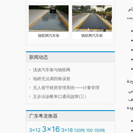
إن أداء وان اكس بت يتفوق في العديد من النواحي مقارنةً بالبدائل. يتميز بمعالجة سريعة وذاكرة كبيرة، مما يجعله مناسبًا للمهام 
物联网汽车衡
物联网汽车衡
新闻动态
浅谈汽车衡与物联网
地磅无法调四角误差
دة
无人值守磅房管理系统——计量管理
يتميز وان اكس بت بتصميم أنيق وجذاب. تم استخدام مواد عالية الجودة في تصنيعه، مما يجعله مقاومًا للخدوش والتلف. في 
五步法诊断串口通讯故障(三）
المقابل، تختلف الجودة والتصميم في البدائل بشكل كبير، حيث تبرز بعض البدائل بتصاميم مبتكرة بينما تعاني أخرى من ضعف 
广东粤龙衡器
3x16
3x12
3x18
120吨
150
150吨