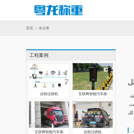
首页
未分类
工程案例
ل
自助过磅机
互联网智能汽车衡
يعتبر جهاز وان اكس بت من أفضل الخيارات المتاحة لمستخدمي الآيفون، حيث يوفر مزيجًا من الأداء العالي والتكنولوجيا الحديثة. 
بالمقابل، هناك العديد من البدائل التي تتنافس في هذا المجال. في هذا المقال، سنستعرض مقارنة شاملة بين وان اكس بت 
互联网智能汽车衡
自助过磅机