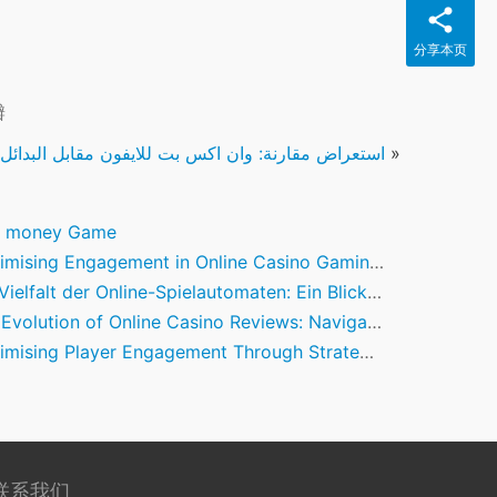
分享本页
瓣
»
استعراض مقارنة: وان اكس بت للايفون مقابل البدائل
l money Game
sing Engagement in Online Casino Gaming through Innovative Promotions
lfalt der Online-Spielautomaten: Ein Blick auf führende Anbieter und ihre Angebote
olution of Online Casino Reviews: Navigating Trust in the Digital Age
ng Player Engagement Through Strategic Use of Welcome Bonuses in Australian Online Casinos
联系我们