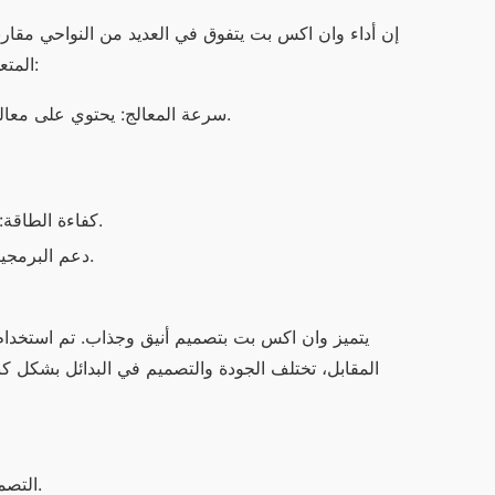
المتعددة والتطبيقات الثقيلة. إليك بعض النقاط المهمة حول أداء وان اكس بت:
سرعة المعالج: يحتوي على معالج متطور قادر على التعامل مع العديد من التطبيقات في وقت واحد.
كفاءة الطاقة: يوفر طاقة جيدة ويعمل لفترات طويلة دون الحاجة للشحن المتكرر.
دعم البرمجيات: يتم تحديثه بانتظام، مما يضمن تشغيل التطبيقات الأحدث بكفاءة.
التصميم: وان اكس بت يوفر مظهر عصري بينما بعض البدائل تبدو تقليدية.