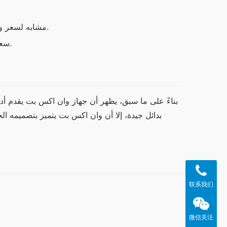
جهاز سامسونج Galaxy S21: مشابه لسعر وان اكس بت ولكن مع ميزات مختلفة.
جهاز Xiaomi Mi 11: سعر منخفض مع تقنية متقدمة ولكن بأداء أضعف.
联系我们
微信关注