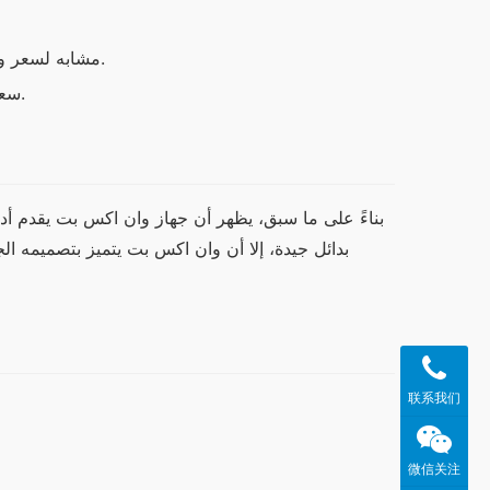
جهاز سامسونج Galaxy S21: مشابه لسعر وان اكس بت ولكن مع ميزات مختلفة.
جهاز Xiaomi Mi 11: سعر منخفض مع تقنية متقدمة ولكن بأداء أضعف.
联系我们
微信关注