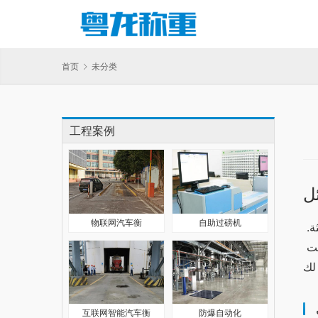
首页
未分类
工程案例
ل
物联网汽车衡
自助过磅机
يعتبر جهاز وان اكس بت من أفضل الخيارات المتاحة لمستخدمي الآيفون، حيث يوفر مزيجًا من الأداء العالي والتكنولوجيا الحديثة. 
بالمقابل، هناك العديد من البدائل التي تتنافس في هذا المجال. في هذا المقال، سنستعرض مقارنة شاملة بين وان اكس بت 
互联网智能汽车衡
防爆自动化