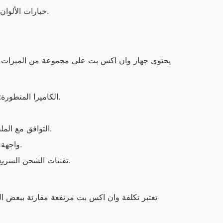
خيارات الألوان: يوجد لدى وان اكس بت خيارات ألوان متنوعة تناسب جميع الأذواق.
الكاميرا المتطورة: كاميرا بدقة عالية مما يتيح تصوير صور ومقاطع فيديو عالية الجودة.
التوافق مع الملحقات: يعمل بشكل سلس مع مجموعة متنوعة من الملحقات التقنية.
واجهة المستخدم: واجهة مستخدم سلسة وسهلة الاستخدام مقارنة بالبدائل.
تقنيات الشحن السريع: يوفر شحنًا سريعًا يساعد على توفير الوقت أثناء الاستخدام اليومي.