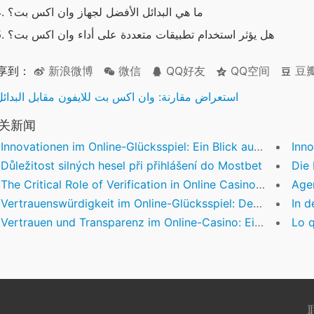
ما هي البدائل الأفضل لجهاز وان اكس بت؟
هل يؤثر استخدام تطبيقات متعددة على أداء وان اكس بت؟
享到：
新浪微博
微信
QQ好友
QQ空间
豆
استعراض مقارنة: وان اكس بت للايفون مقابل البدائل
关新闻
Innovationen im Online-Glücksspiel: Ein Blick auf zertifizierte Anbieter und ihre Sicherheitsstandards
Inno
Důležitost silných hesel při přihlášení do Mostbet
Die B
The Critical Role of Verification in Online Casino Trustworthiness
Agencje P
Vertrauenswürdigkeit im Online-Glücksspiel: Der Wert authentischer Erfahrungsberichte am Beispiel WinWin Casino
In den l
Vertrauen und Transparenz im Online-Casino: Eine analytische Betrachtung
Lo que n