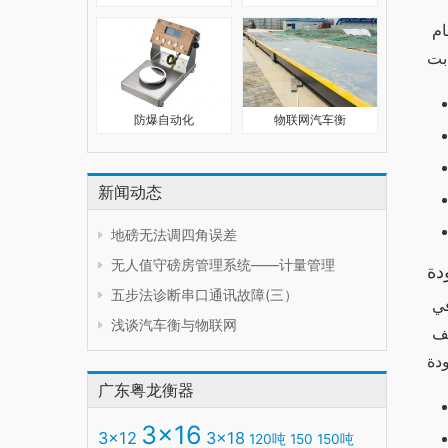
إن أداء وان اكس بت يتفوق في العديد من النواحي مقارنةً بالبدائل. يتميز بمعالجة سريعة وذاكرة كبيرة، مما يجعله مناسبًا للمهام 
防爆自动化
物联网汽车衡
新闻动态
地磅无法调四角误差
无人值守磅房管理系统——计量管理
دة
五步法诊断串口通讯故障(三）
يتميز وان اكس بت بتصميم أنيق وجذاب. تم استخدام مواد عالية الجودة في تصنيعه، مما يجعله مقاومًا للخدوش والتلف. في 
浅谈汽车衡与物联网
المقابل، تختلف الجودة والتصميم في البدائل بشكل كبير، حيث تبرز بعض البدائل بتصاميم مبتكرة بينما تعاني أخرى من ضعف 
广东粤龙衡器
3x16
3x12
3x18
120吨
150
150吨