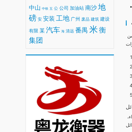
地
中山
南沙
公司
加油站
公
中铁
五
磅
工地
安装
广州
建设
安
废品
建筑
米
汽车
衡
番禺
某
有限
清远
海
يحتوي جهاز وان اكس بت على مجموعة من الميزات الفريدة التي تميزه عن البدائل الأخرى، مما يجعله خيارًا مثاليًا للعديد من 
集团
ئل
تعتبر تكلفة وان اكس بت مرتفعة مقارنة ببعض البدائل، ولكنها تقدم قيمة مقابل المال. تحدد العوامل المختلفة مثل الأداء، 