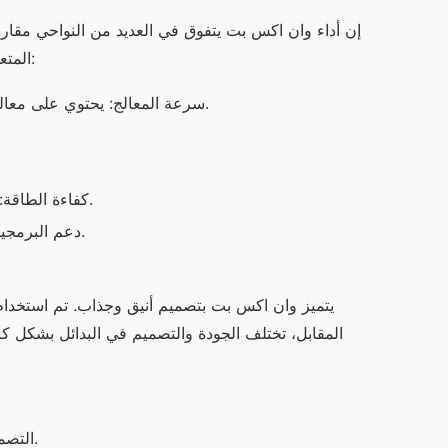
المتعددة والتطبيقات الثقيلة. إليك بعض النقاط المهمة حول أداء وان اكس بت:
سرعة المعالج: يحتوي على معالج متطور قادر على التعامل مع العديد من التطبيقات في وقت واحد.
كفاءة الطاقة: يوفر طاقة جيدة ويعمل لفترات طويلة دون الحاجة للشحن المتكرر.
دعم البرمجيات: يتم تحديثه بانتظام، مما يضمن تشغيل التطبيقات الأحدث بكفاءة.
التصميم: وان اكس بت يوفر مظهر عصري بينما بعض البدائل تبدو تقليدية.