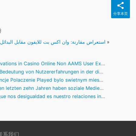
分享本页
瓣
»
استعراض مقارنة: وان اكس بت للايفون مقابل البدائل
vations in Casino Online Non AAMS User Experience
edeutung von Nutzererfahrungen in der digitalen Sportbranche
olaczenie Played bylo swietnym mieszkaniem, powinienes poszukujesz rzetelnej, staromodnej rozrywki
etzten zehn Jahren haben soziale Medien die Art und Weise, wie Marken und Konsumenten intera
os desigualdad es nuestro relaciones inquebrantable hacia la felicidad de el jugador
联系我们