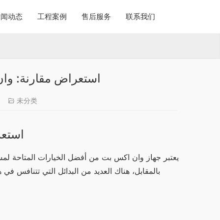
新闻动态
工程案例
售后服务
联系我们
استعراض مقارنة: وان
6
未分类
استعر