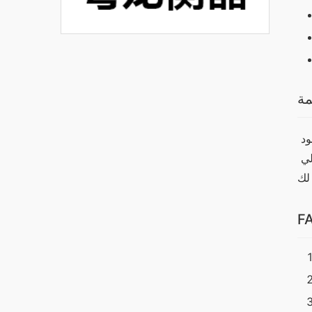
مة
بناءً على ما سبق، يظهر أن جهاز وان اكس بت يقدم أداءً ومميزات تجعله خيارًا مثاليًا لمستخدمي الآيفون. على الرغم من وجود 
بدائل جيدة، إلا أن وان اكس بت يتميز بتصميمه الجذاب وأدائه العالي. لذلك، إذا كنت تبحث عن جهاز يجمع بين الأداء العالي 
F