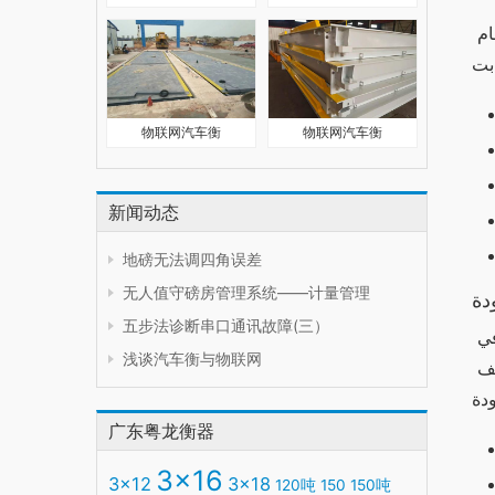
إن أداء وان اكس بت يتفوق في العديد من النواحي مقارنةً بالبدائل. يتميز بمعالجة سريعة وذاكرة كبيرة، مما يجعله مناسبًا للمهام 
物联网汽车衡
物联网汽车衡
新闻动态
地磅无法调四角误差
无人值守磅房管理系统——计量管理
دة
五步法诊断串口通讯故障(三）
يتميز وان اكس بت بتصميم أنيق وجذاب. تم استخدام مواد عالية الجودة في تصنيعه، مما يجعله مقاومًا للخدوش والتلف. في 
浅谈汽车衡与物联网
المقابل، تختلف الجودة والتصميم في البدائل بشكل كبير، حيث تبرز بعض البدائل بتصاميم مبتكرة بينما تعاني أخرى من ضعف 
广东粤龙衡器
3x16
3x12
3x18
120吨
150
150吨