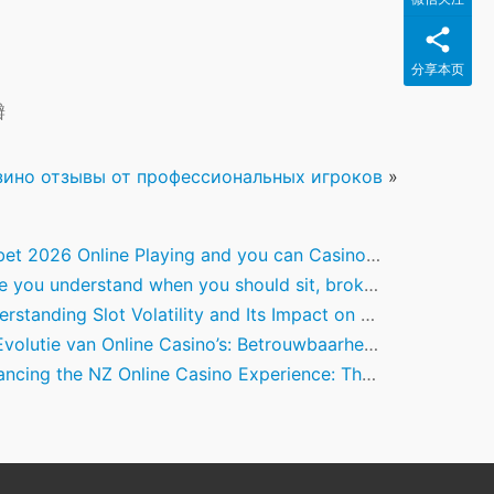
分享本页
瓣
азино отзывы от профессиональных игроков
»
26 Online Playing and you can Casino which niagara falls real money have Sophisticated Incentives
nderstand when you should sit, broke up and you may double down is a starting point to have basic method
standing Slot Volatility and Its Impact on Gameplay Dynamics
utie van Online Casino’s: Betrouwbaarheid, Innovatie en Toekomstperspectieven
ng the NZ Online Casino Experience: The Crucial Role of Fast Withdrawals