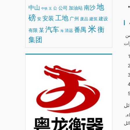
地
中山
南沙
公司
加油站
公
中铁
五
磅
工地
安装
广州
建设
安
废品
建筑
米
汽车
衡
番禺
某
有限
清远
海
يحتوي جهاز وان اكس بت على مجموعة من الميزات الفريدة التي تميزه عن البدائل الأخرى، مما يجعله خيارًا مثاليًا للعديد من 
集团
ئل
تعتبر تكلفة وان اكس بت مرتفعة مقارنة ببعض البدائل، ولكنها تقدم قيمة مقابل المال. تحدد العوامل المختلفة مثل الأداء، 