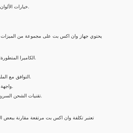
خيارات الألوان: يوجد لدى وان اكس بت خيارات ألوان متنوعة تناسب جميع الأذواق.
الكاميرا المتطورة: كاميرا بدقة عالية مما يتيح تصوير صور ومقاطع فيديو عالية الجودة.
التوافق مع الملحقات: يعمل بشكل سلس مع مجموعة متنوعة من الملحقات التقنية.
واجهة المستخدم: واجهة مستخدم سلسة وسهلة الاستخدام مقارنة بالبدائل.
تقنيات الشحن السريع: يوفر شحنًا سريعًا يساعد على توفير الوقت أثناء الاستخدام اليومي.