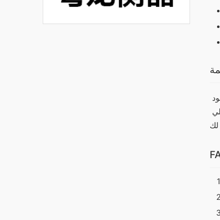
مة
بناءً على ما سبق، يظهر أن جهاز وان اكس بت يقدم أداءً ومميزات تجعله خيارًا مثاليًا لمستخدمي الآيفون. على الرغم من وجود 
بدائل جيدة، إلا أن وان اكس بت يتميز بتصميمه الجذاب وأدائه العالي. لذلك، إذا كنت تبحث عن جهاز يجمع بين الأداء العالي 
F