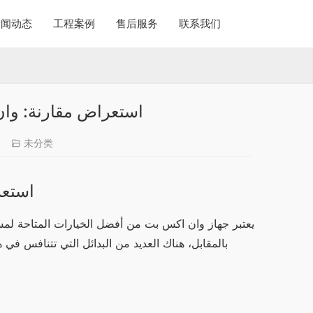
新闻动态
工程案例
售后服务
联系我们
استعراض مقارنة: وان
6
未分类
استعر