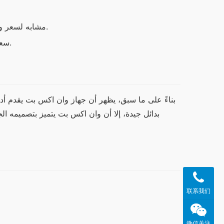
جهاز سامسونج Galaxy S21: مشابه لسعر وان اكس بت ولكن مع ميزات مختلفة.
جهاز Xiaomi Mi 11: سعر منخفض مع تقنية متقدمة ولكن بأداء أضعف.
联系我们
微信关注