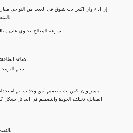
المتعددة والتطبيقات الثقيلة. إليك بعض النقاط المهمة حول أداء وان اكس بت:
سرعة المعالج: يحتوي على معالج متطور قادر على التعامل مع العديد من التطبيقات في وقت واحد.
كفاءة الطاقة: يوفر طاقة جيدة ويعمل لفترات طويلة دون الحاجة للشحن المتكرر.
دعم البرمجيات: يتم تحديثه بانتظام، مما يضمن تشغيل التطبيقات الأحدث بكفاءة.
التصميم: وان اكس بت يوفر مظهر عصري بينما بعض البدائل تبدو تقليدية.