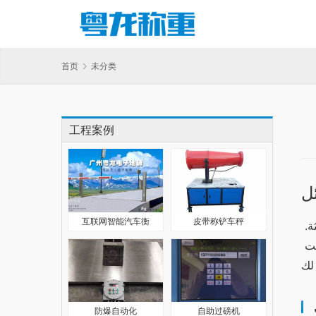
首页
未分类
工程案例
ل
互联网智能汽车衡
皮带称铲车秤
يعتبر جهاز وان اكس بت من أفضل الخيارات المتاحة لمستخدمي الآيفون، حيث يوفر مزيجًا من الأداء العالي والتكنولوجيا الحديثة. 
بالمقابل، هناك العديد من البدائل التي تتنافس في هذا المجال. في هذا المقال، سنستعرض مقارنة شاملة بين وان اكس بت 
防爆自动化
自助过磅机